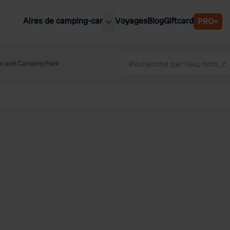
Aires de camping-car
Voyages
Blog
Giftcard
PRO+
leures aires de camping-car
Belgique
n and Camping Park
Slovénie
Autriche
Suède
e
Suisse