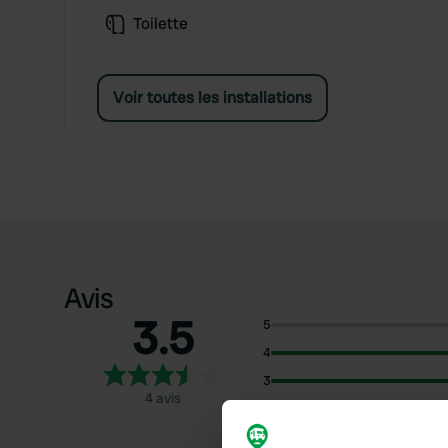
Toilette
Voir toutes les installations
Avis
3.5
5
4
3
4 avis
2
1