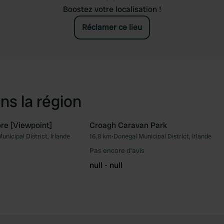
Boostez votre localisation !
Réclamer ce lieu
ns la région
re [Viewpoint]
Croagh Caravan Park
unicipal District, Irlande
16,8 km
•
Donegal Municipal District, Irlande
Préféré
Pré
Pas encore d'avis
null - null