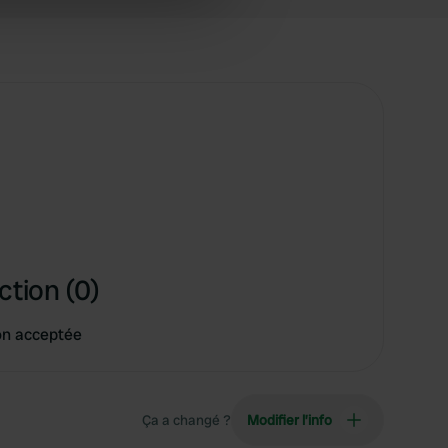
ers who may combine it with
 services.
ction (0)
on acceptée
Ça a changé ?
Modifier l’info