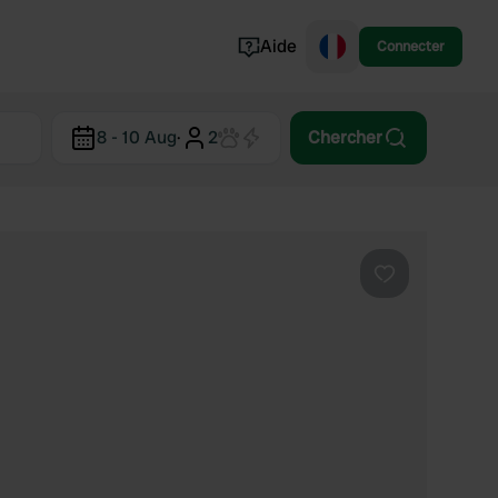
Aide
Connecter
Norvège
8 - 10 Aug
·
2
Chercher
Portugal
Danemark
Croatie
Voir tout...
Préféré