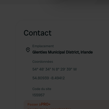
information about your use of
other information that you’ve
Contact
Emplacement
Glenties Municipal District, Irlande
Coordonnées
54° 48' 34" N 8° 29' 39" W
54.80939 -8.49412
Code du site
155957
PRO+
Passer à