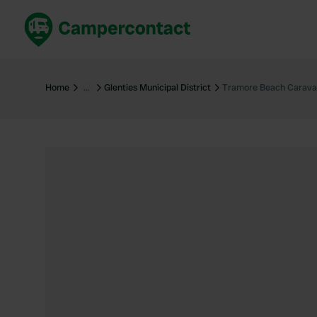
Réservez maintenant
Les meil
France
France
Home
…
Glenties Municipal District
Tramore Beach Carava
Italie
Italie
Espagne
Espagne
Allemagne
Allemagn
Voir tout...
Pays-Bas