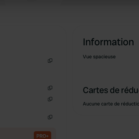
 our site with our social media, advertising and analytics partn
 provided to them or that they’ve collected from your use of their
Information
Vue spacieuse
Copie
Cartes de rédu
Copie
Aucune carte de réducti
Copie
Copie
PRO+