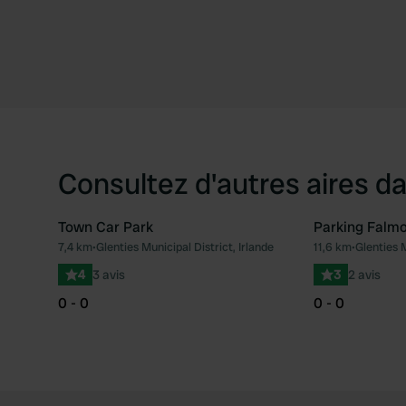
Consultez d'autres aires da
Town Car Park
Parking Falmo
7,4 km
•
Glenties Municipal District, Irlande
11,6 km
•
Glenties M
Préféré
4
3 avis
3
2 avis
0 - 0
0 - 0