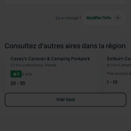
Ça a changé ?
Modifier l’info
Consultez d'autres aires dans la région
Casey's Caravan & Camping Parkpark
Eelburn Ca
Préféré
5,1 km
•
Letterkenny, Irlande
6,1 km
•
Letterk
Pas encore d
3
5 avis
1 - 10
25 - 35
Voir tout