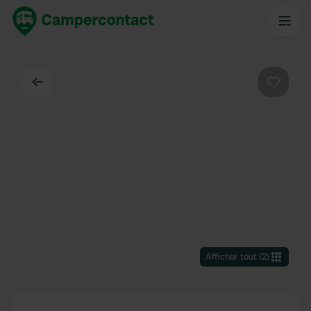
Dos
Préféré
Afficher tout
(
2
)