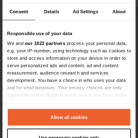
essayez de v
Consent
Details
Ad Settings
About
possible. no
Voir tous les 6 avis
impossible.
Responsible use of your data
Es-tu déjà venu ici ?
We and
our 1022 partners
process your personal data,
e.g. your IP-number, using technology such as cookies to
store and access information on your device in order to
serve personalized ads and content, ad and content
measurement, audience research and services
development. You have a choice in who uses your data
Contact
and for what purposes. Your privacy choices are only
applicable on this digital property where you have made
Emplacement
your choices. You can change or withdraw your consent
Rosguill Caravan Park 82
Copie
any time from the Cookie Declaration or by clicking on
F92 EK22, Letterkenny, Irlande
the Privacy trigger icon.
Allow all cookies
Coordonnées
If you allow, we would also like to:
55° 14' 3" N 7° 47' 40" W
Use necessary cookies only