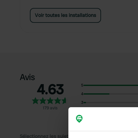
Voir toutes les installations
Avis
4.63
5
4
3
179 avis
2
1
Sélectionnez les sujets pour lire les critiques :