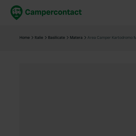
Réservez maintenant
Les meil
France
France
Home
Italie
Basilicate
Matera
Area Camper Kartodromo 
Italie
Italie
Espagne
Espagne
Allemagne
Allemagn
Voir tout...
Pays-Bas