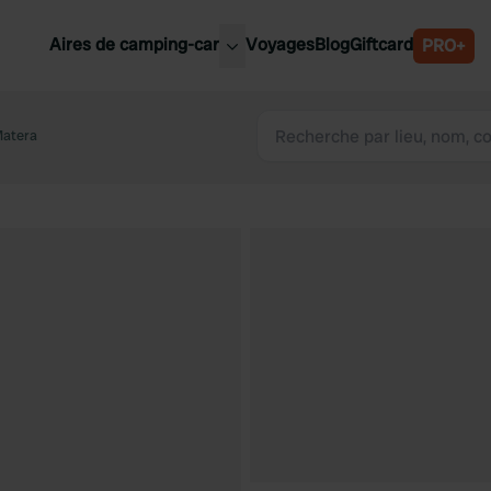
Aires de camping-car
Voyages
Blog
Giftcard
PRO+
leures aires de camping-car
Belgique
Matera
Slovénie
Autriche
Suède
e
Suisse