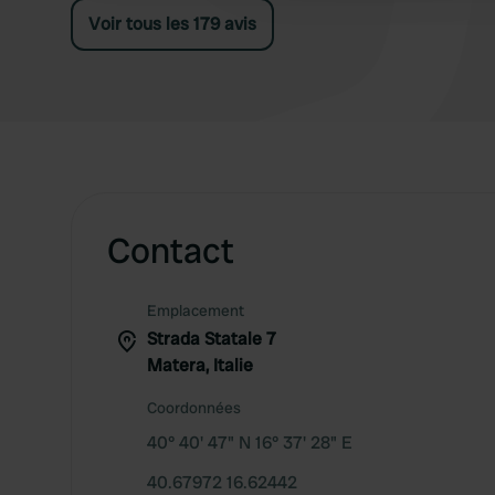
quatre pour ses hôtes. Hautement
Voir tous les 179 avis
recommandé ! Merci, Franco, pour votre accueil
exceptionnel.
Contact
Emplacement
Strada Statale 7
Matera, Italie
Coordonnées
40° 40' 47" N 16° 37' 28" E
40.67972 16.62442