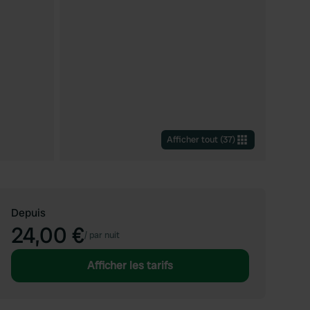
Afficher tout
(
37
)
Depuis
24,00 €
/
par nuit
Afficher les tarifs