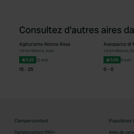
Consultez d'autres aires da
Agiturismo Nonna Rosa
Autoparco di
1,9 km
•
Matera, Italie
1,9 km
•
Matera, Ita
Préféré
3.25
12 avis
3.56
8 avis
15 - 25
0 - 0
Campercontact
Populaires 
Campercontact PRO+
Aires de cam