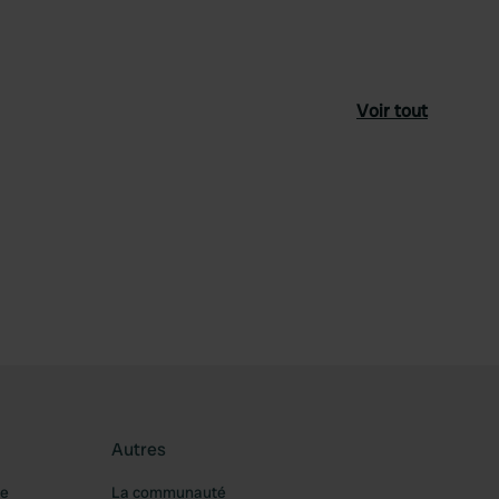
Voir tout
féré
Autres
re
La communauté