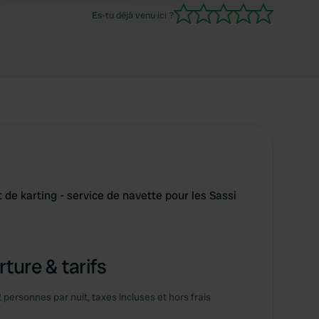
impressionne pas au premier abord. GÉNIAL ! ❤️
Es-tu déjà venu ici ?
t de karting - service de navette pour les Sassi
ture & tarifs
2 personnes par nuit, taxes incluses et hors frais