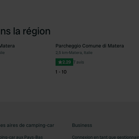
ns la région
 Matera
Parcheggio Comune di Matera
lie
2,5 km
•
Matera, Italie
Préféré
Pré
2.29
7 avis
1 - 10
les aires de camping-car
Business
ping-car aux Pays-Bas
Connexion en tant que gestionnai