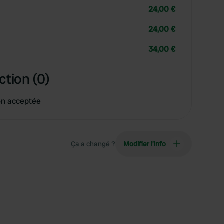
24,00 €
24,00 €
34,00 €
ction (0)
on acceptée
Ça a changé ?
Modifier l’info