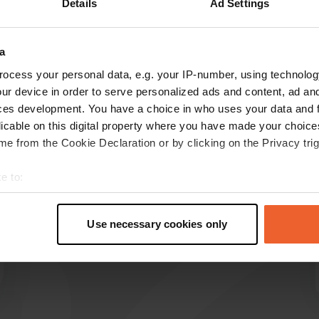
Details
Ad Settings
Montre plus
riture
(32)
a
les avis
ocess your personal data, e.g. your IP-number, using technolog
ur device in order to serve personalized ads and content, ad a
ces development. You have a choice in who uses your data and 
licable on this digital property where you have made your choic
hkmeli
e from the Cookie Declaration or by clicking on the Privacy trig
Il y a 1 semaine
Traduit par Google
Afficher l'original
e to:
t your geographical location which can be accurate to within sev
tively scanning it for specific characteristics (fingerprinting)
Use necessary cookies only
 personal data is processed and set your preferences in the
det
e content and ads, to provide social media features and to analy
 our site with our social media, advertising and analytics partn
 provided to them or that they’ve collected from your use of their