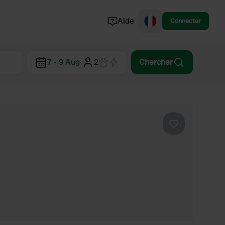
Aide
Connecter
Norvège
7 - 9 Aug
·
2
Chercher
Portugal
Danemark
Croatie
Voir tout...
Préféré