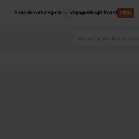
Aires de camping-car
Voyages
Blog
Giftcard
PRO+
leures aires de camping-car
Belgique
Slovénie
Autriche
Suède
e
Suisse