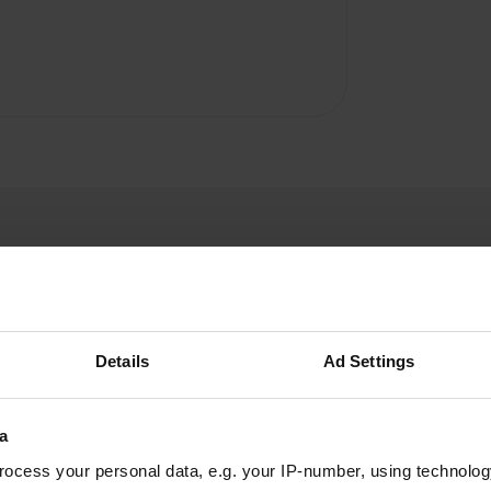
Details
Ad Settings
A
a
Vous êtes dé
ocess your personal data, e.g. your IP-number, using technolog