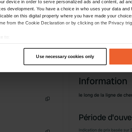
ur device in order to serve personalized ads and content, ad a
ces development. You have a choice in who uses your data and 
licable on this digital property where you have made your choic
e from the Cookie Declaration or by clicking on the Privacy trig
e to:
t your geographical location which can be accurate to within sev
tively scanning it for specific characteristics (fingerprinting)
Use necessary cookies only
 personal data is processed and set your preferences in the
det
e content and ads, to provide social media features and to analy
Information
 our site with our social media, advertising and analytics partn
 provided to them or that they’ve collected from your use of their
le long de la ligne de c
Copie
Période d'ouver
Indication de prix basée sur 