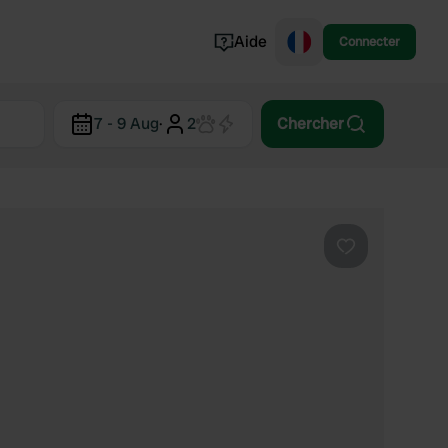
Aide
Connecter
Norvège
7 - 9 Aug
·
2
Chercher
Portugal
Danemark
Croatie
Voir tout...
Préféré