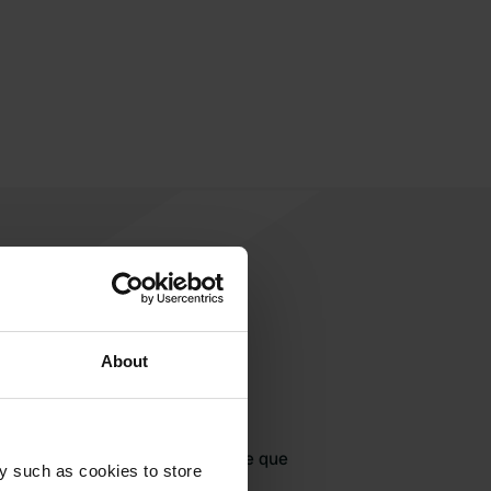
About
jouter un avis
jà venu ici ? Dites aux autres ce que
y such as cookies to store
vous en pensez.