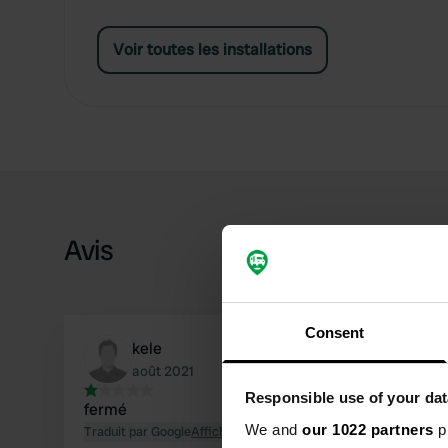
Voir toutes les installations
Avis
Consent
kele
août 2021
Responsible use of your dat
fermé
We and
our 1022 partners
pr
Traduit par Google
Afficher l'original