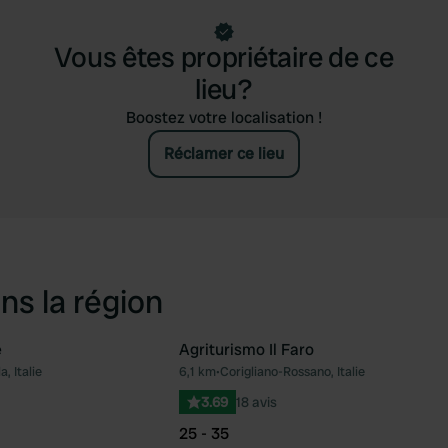
Vous êtes propriétaire de ce
lieu?
Boostez votre localisation !
Réclamer ce lieu
ns la région
e
Agriturismo Il Faro
, Italie
6,1 km
•
Corigliano-Rossano, Italie
Préféré
Pré
3.69
18 avis
25 - 35