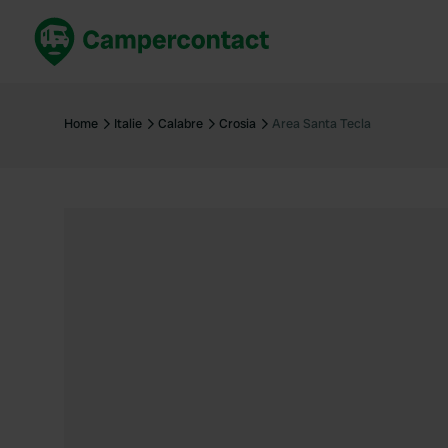
Réservez maintenant
Les meil
France
France
Home
Italie
Calabre
Crosia
Area Santa Tecla
Italie
Italie
Espagne
Espagne
Allemagne
Allemagn
Voir tout...
Pays-Bas