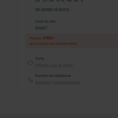
39° 35' 24" N 16° 48' 36" E
39.58988 16.81012
Code du site
20607
PRO+
Passer à
pour toutes les coordonnées
Carte
Afficher sur la carte
Numéro de téléphone
Appelez l'emplacement