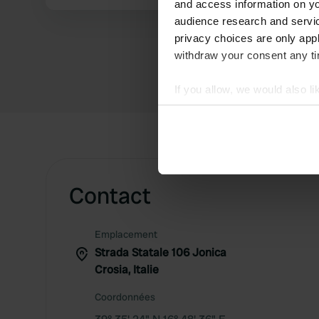
and access information on yo
audience research and servi
privacy choices are only app
withdraw your consent any tim
If you allow, we would also lik
Collect information abou
Identify your device by ac
Find out more about how your
We use cookies to personalis
Contact
information about your use of
other information that you’ve
Emplacement
Strada Statale 106 Jonica
Crosia, Italie
Coordonnées