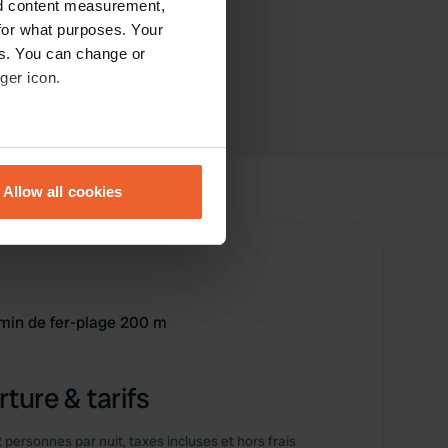
nd content measurement,
for what purposes. Your
es. You can change or
ger icon.
eral meters
Allow all cookies
ails section
.
se our traffic. We also share
ers who may combine it with
 services.
hemin de fer-plage 200 m
ture & tarifs
2 personnes par nuit, taxes incluses et hors frais