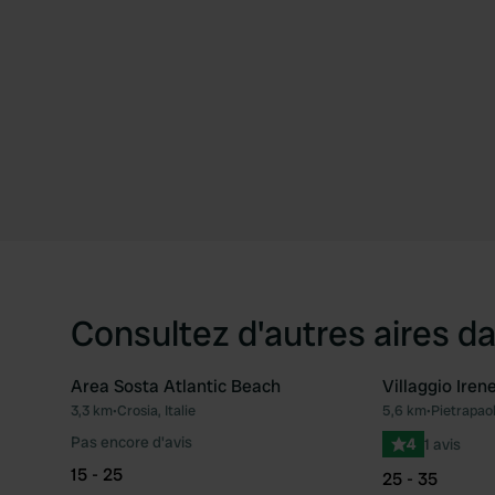
Consultez d'autres aires da
Area Sosta Atlantic Beach
Villaggio Iren
3,3 km
•
Crosia, Italie
5,6 km
•
Pietrapaola
Préféré
Pas encore d'avis
4
1 avis
15 - 25
25 - 35