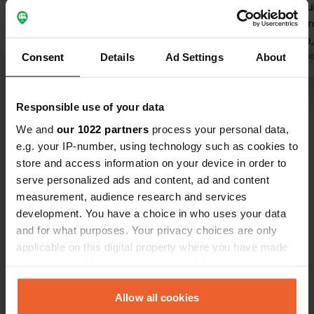
est délicieusement chaude. Il y a un
nuits au li
bar sur la plage, qui lui appartient
prévu. Le propriétaire est très gentil
également.
et serviable,
Traduit par Google
Afficher l'original
une magnifiq
Traduit par Go
Consent
Details
Ad Settings
About
est impeccable. On y trouv
nécessaire
Voir tous les 16 avis
chaude ! Mer
Responsible use of your data
We and
our 1022 partners
process your personal data,
e.g. your IP-number, using technology such as cookies to
Es-tu déjà venu ici ?
store and access information on your device in order to
serve personalized ads and content, ad and content
measurement, audience research and services
development. You have a choice in who uses your data
and for what purposes. Your privacy choices are only
applicable on this digital property where you have made
Contact
your choices. You can change or withdraw your consent
any time from the Cookie Declaration or by clicking on
Emplacement
the Privacy trigger icon.
Allow all cookies
Via delle Conchiglie 7
Copie