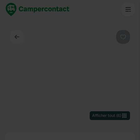
Dos
Préféré
Afficher tout
(
6
)