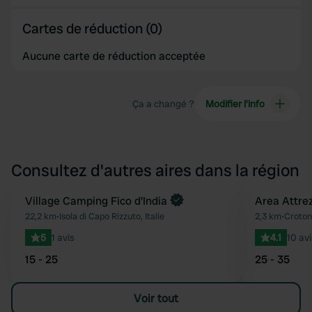
Cartes de réduction (0)
Aucune carte de réduction acceptée
Ça a changé ?
Modifier l’info
Consultez d'autres aires dans la région
Reserve maintenant
Village Camping Fico d'India
Area Attre
Préféré
22,2 km
•
Isola di Capo Rizzuto, Italie
2,3 km
•
Crotone
5
1 avis
4.1
10 avi
15 - 25
25 - 35
Voir tout