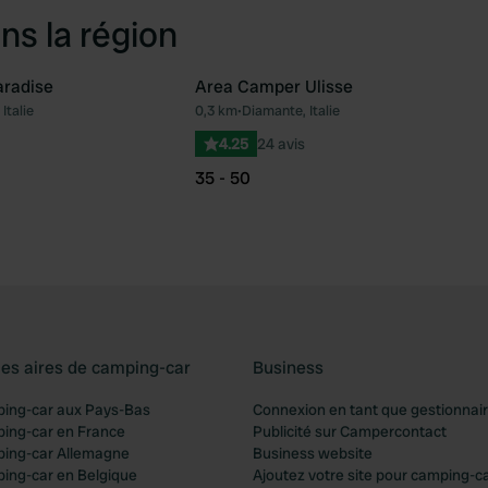
ns la région
aradise
Area Camper Ulisse
Italie
0,3 km
•
Diamante, Italie
Préféré
Pré
4.25
24 avis
35 - 50
les aires de camping-car
Business
ping-car aux Pays-Bas
Connexion en tant que gestionnai
ping-car en France
Publicité sur Campercontact
ping-car Allemagne
Business website
ping-car en Belgique
Ajoutez votre site pour camping-c