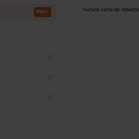
Aucune carte de réducti
PRO+
Copie
Copie
Copie