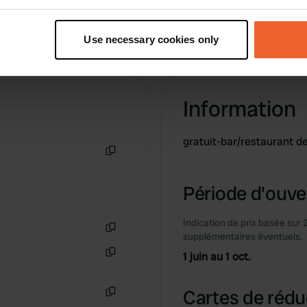
t your geographical location which can be accurate to within sev
tively scanning it for specific characteristics (fingerprinting)
Use necessary cookies only
 personal data is processed and set your preferences in the
det
e content and ads, to provide social media features and to analy
 our site with our social media, advertising and analytics partn
Information
 provided to them or that they’ve collected from your use of their
gratuit-bar/restaurant de
Copie
Période d'ouver
Indication de prix basée sur 
supplémentaires éventuels.
Copie
1 juin au 1 oct.
Copie
Cartes de rédu
Copie