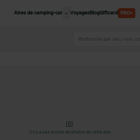
Aires de camping-car
Voyages
Blog
Giftcard
PRO+
leures aires de camping-car
Belgique
Slovénie
Autriche
Suède
e
Suisse
Il n'y a pas encore de photos de cette aire