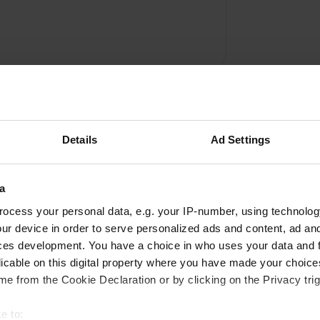
Details
Ad Settings
a
Ajouter un avis
ocess your personal data, e.g. your IP-number, using technolog
ur device in order to serve personalized ads and content, ad a
Vous êtes déjà venu ici ? Dites aux autres ce que
ces development. You have a choice in who uses your data and 
vous en pensez.
licable on this digital property where you have made your choic
e from the Cookie Declaration or by clicking on the Privacy trig
e to: