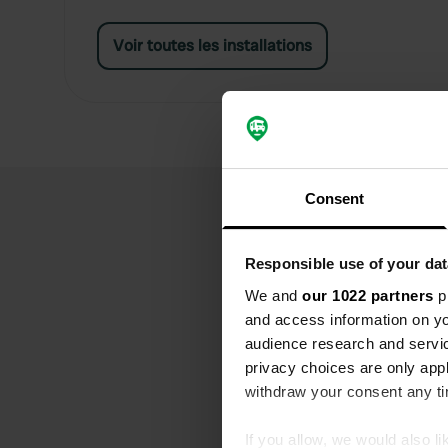
Voir toutes les installations
Consent
Responsible use of your dat
We and
our 1022 partners
pr
and access information on yo
audience research and servi
privacy choices are only app
withdraw your consent any tim
If you allow, we would also lik