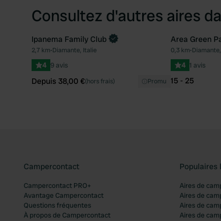
Consultez d'autres aires da
Ipanema Family Club
Area Green P
Reserve maintenant
2,7 km
•
Diamante, Italie
0,3 km
•
Diamante, 
Préféré
4
9 avis
4
1 avis
15 - 25
Depuis 38,00 €
(hors frais)
Promu
Campercontact
Populaires 
Campercontact PRO+
Aires de cam
Avantage Campercontact
Aires de cam
Questions fréquentes
Aires de cam
À propos de Campercontact
Aires de cam