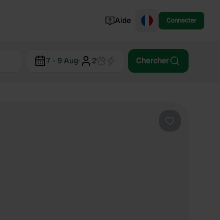
Aide
Connecter
Norvège
7 - 9 Aug
·
2
Chercher
Portugal
Danemark
Croatie
Voir tout...
Préféré