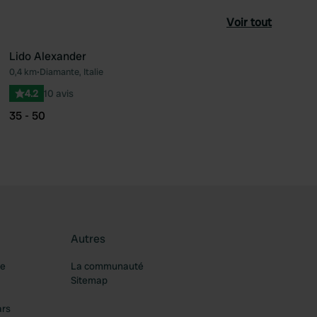
Voir tout
Lido Alexander
0,4 km
•
Diamante, Italie
féré
Préféré
4.2
10 avis
35 - 50
Autres
re
La communauté
Sitemap
ars