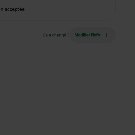
on acceptée
Ça a changé ?
Modifier l’info