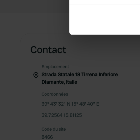
Collect information abou
Identify your device by ac
Find out more about how your
We use cookies to personalis
information about your use of
Contact
other information that you’ve
Emplacement
Strada Statale 18 Tirrena Inferiore
Diamante, Italie
Coordonnées
39° 43' 32" N 15° 48' 40" E
39.72564 15.81125
Code du site
8466