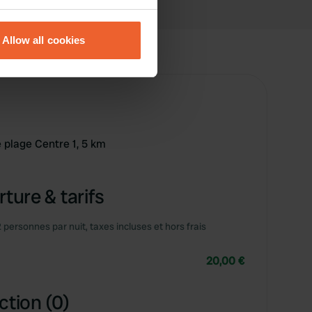
eral meters
Allow all cookies
ails section
.
se our traffic. We also share
ers who may combine it with
 services.
 plage Centre 1, 5 km
ture & tarifs
2 personnes par nuit, taxes incluses et hors frais
20,00 €
ction (0)