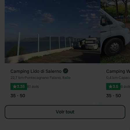
Préféré
Camping Lido di Salerno
Camping Wi
22,7 km
•
Pontecagnano Faiano, Italie
0,4 km
•
Capacc
3.35
81 avis
3.5
6 avi
35 - 50
35 - 50
Voir tout