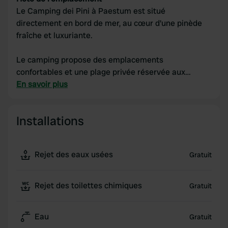
Le Camping dei Pini à Paestum est situé
directement en bord de mer, au cœur d'une pinède
fraîche et luxuriante.
Le camping propose des emplacements
confortables et une plage privée réservée aux
campeurs.
En savoir plus
À seulement un kilomètre du camping se trouvent
Installations
les célèbres temples de Paestum, un exemple
unique d'architecture grecque.
Rejet des eaux usées
Gratuit
Le Camping dei Pini offre à ses clients un large
éventail de services et d'équipements : bar,
restaurant, supermarché, pizzeria, snack-bar, plage
Rejet des toilettes chimiques
Gratuit
privée, sanitaires avec douches chaudes, animations
quotidiennes, parking et Wi-Fi.
Eau
Gratuit