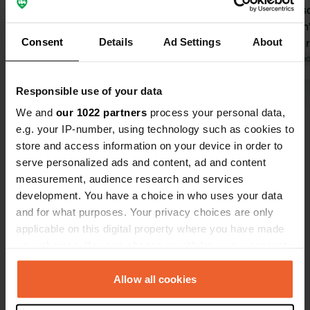
chaude, à l'arrière après le petit pont,
sanitaires s
accès difficile en voiture et dénivelé.
nettoyage n
Consent
Details
Ad Settings
About
Traduit par Google
Afficher l'original
priorité. Le restaurant est correct, le
personnel es
Traduit par Go
la nourriture 
Responsible use of your data
pour les séj
Voir tous les 43 avis
13 €.
We and
our 1022 partners
process your personal data,
e.g. your IP-number, using technology such as cookies to
store and access information on your device in order to
Es-tu déjà venu ici ?
serve personalized ads and content, ad and content
measurement, audience research and services
development. You have a choice in who uses your data
and for what purposes. Your privacy choices are only
applicable on this digital property where you have made
your choices. You can change or withdraw your consent
Contact
any time from the Cookie Declaration or by clicking on
the Privacy trigger icon.
Allow all cookies
Emplacement
Via Torre di Mare 14
Copie