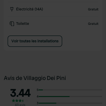
Les amateurs de plein air trouveront leur bonheur :
un court de tennis, un terrain de football, un terrain
Électricité (14A)
Gratuit
de pétanque et un terrain de beach-volley sont à
leur disposition.
Toilette
Gratuit
Voir toutes les installations
Avis de Villaggio Dei Pini
3.44
5
4
3
43 avis