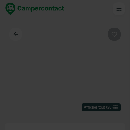
Dos
Préféré
Afficher tout
(
28
)