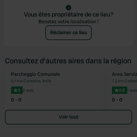
Vous êtes propriétaire de ce lieu?
Boostez votre localisation !
Réclamer ce lieu
Consultez d'autres aires dans la région
Parcheggio Comunale
Area Serviz
Préféré
6,1 km
•
Conselice, Italie
7,2 km
•
Conseli
2
2 avis
0.5
1 avi
0 - 0
0 - 0
Voir tout