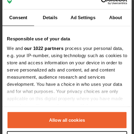
redevient cel
Consent
Details
Ad Settings
About
Voir tous les 6 avis
Es-tu déjà venu ici ?
Responsible use of your data
We and
our 1022 partners
process your personal data,
e.g. your IP-number, using technology such as cookies to
store and access information on your device in order to
serve personalized ads and content, ad and content
measurement, audience research and services
Contact
development. You have a choice in who uses your data
and for what purposes. Your privacy choices are only
Emplacement
applicable on this digital property where you have made
Via Giuseppe Galassi
Copie
your choices. You can change or withdraw your consent
44011, Argenta, Italie
any time from the Cookie Declaration or by clicking on
the Privacy trigger icon.
Allow all cookies
Coordonnées
44° 36' 46" N 11° 50' 24" E