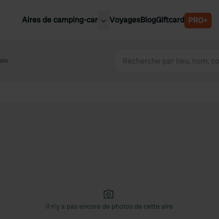
Aires de camping-car
Voyages
Blog
Giftcard
PRO+
leures aires de camping-car
Belgique
ale
Slovénie
Autriche
Suède
e
Suisse
Il n'y a pas encore de photos de cette aire