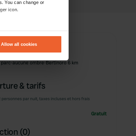
es. You can change or
ger icon.
eral meters
Allow all cookies
ails section
.
ts parc-aucune ombre-Bertinoro 6 km
se our traffic. We also share
ers who may combine it with
 services.
ture & tarifs
2 personnes par nuit, taxes incluses et hors frais
Gratuit
ction (0)