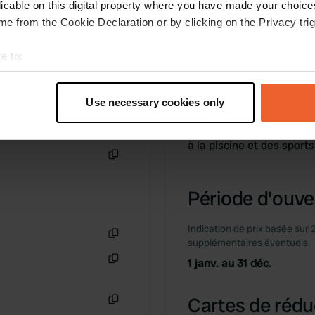
licable on this digital property where you have made your choic
e from the Cookie Declaration or by clicking on the Privacy trig
e to:
t your geographical location which can be accurate to within sev
tively scanning it for specific characteristics (fingerprinting)
Use necessary cookies only
Information
 personal data is processed and set your preferences in the
det
à la piscine et des spor
e content and ads, to provide social media features and to analy
 our site with our social media, advertising and analytics partn
Copie
 provided to them or that they’ve collected from your use of their
Période d'ouver
Indication de prix basée sur 
supplémentaires éventuels.
Copie
1 janv. au 31 déc.
Copie
Cartes de rédu
Copie