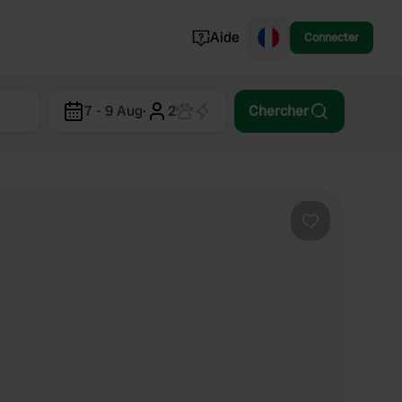
Aide
Connecter
Norvège
7 - 9 Aug
·
2
Chercher
Portugal
Danemark
Croatie
Voir tout...
Préféré