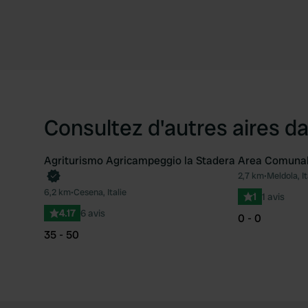
Consultez d'autres aires da
Agriturismo Agricampeggio la Stadera
Area Comuna
Reserve maintenant
2,7 km
•
Meldola, It
Préféré
6,2 km
•
Cesena, Italie
1
1 avis
4.17
6 avis
0 - 0
35 - 50