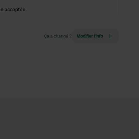
on acceptée
Ça a changé ?
Modifier l’info