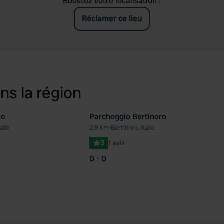
Boostez votre localisation !
Réclamer ce lieu
ns la région
le
Parcheggio Bertinoro
alie
2,9 km
•
Bertinoro, Italie
Préféré
Pré
3
1 avis
0 - 0