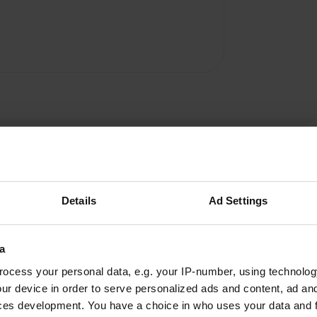
Details
Ad Settings
Ajouter un avis
Vous êtes déjà venu ici ? Dites aux autres ce que
a
vous en pensez.
ocess your personal data, e.g. your IP-number, using technolog
ur device in order to serve personalized ads and content, ad a
ces development. You have a choice in who uses your data and 