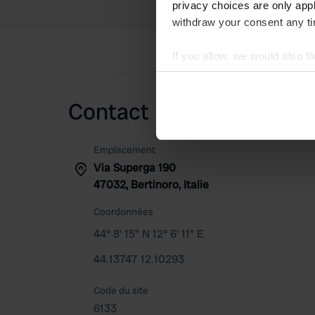
privacy choices are only app
withdraw your consent any tim
If you allow, we would also lik
Collect information abou
Identify your device by ac
Contact
Find out more about how your
We use cookies to personalis
Emplacement
information about your use of
Via Superga 190
other information that you’ve
47032, Bertinoro, Italie
Coordonnées
44° 8' 15" N 12° 6' 11" E
44.13747 12.10293
Code du site
6133