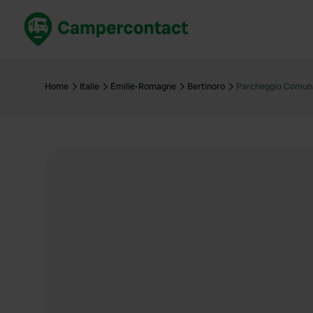
Réservez maintenant
Les meil
France
France
Home
Italie
Émilie-Romagne
Bertinoro
Parcheggio Comun
Italie
Italie
Espagne
Espagne
Allemagne
Allemagn
Voir tout...
Pays-Bas