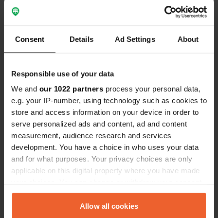
Coordonnées
44° 16' 38" N 11° 35' 20" E
Copie
44.27717 11.589
Consent
Details
Ad Settings
About
Copie
Code du site
6094
Responsible use of your data
Copie
PRO+
Passer à
We and
our 1022 partners
process your personal data,
PRO+
pour toutes les coordonnées
e.g. your IP-number, using technology such as cookies to
store and access information on your device in order to
serve personalized ads and content, ad and content
Carte
measurement, audience research and services
Afficher sur la carte
development. You have a choice in who uses your data
Numéro de téléphone
and for what purposes. Your privacy choices are only
Appelez l'emplacement
applicable on this digital property where you have made
Copie
your choices. You can change or withdraw your consent
any time from the Cookie Declaration or by clicking on
the Privacy trigger icon.
Information
Allow all cookies