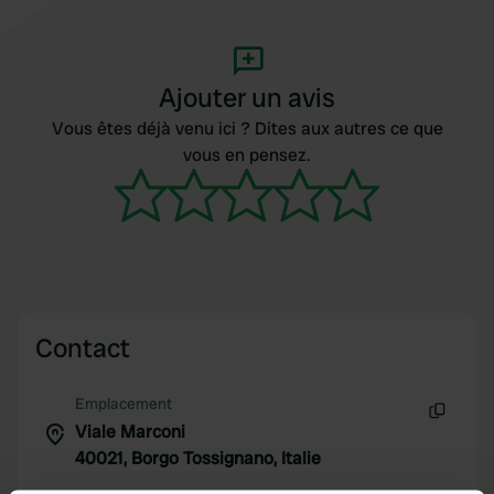
Ajouter un avis
Vous êtes déjà venu ici ? Dites aux autres ce que
vous en pensez.
Contact
Emplacement
Viale Marconi
Copie
40021, Borgo Tossignano, Italie