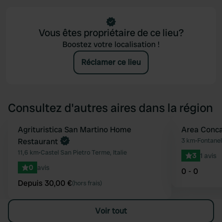
Vous êtes propriétaire de ce lieu?
Boostez votre localisation !
Réclamer ce lieu
Consultez d'autres aires dans la région
Reserve maintenant
Agrituristica San Martino Home
Area Conc
Préféré
Restaurant
3 km
•
Fontaneli
11,6 km
•
Castel San Pietro Terme, Italie
3
1 avis
0
avis
0 - 0
Depuis 30,00 €
(hors frais)
Voir tout