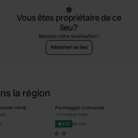
Vous êtes propriétaire de ce
lieu?
Boostez votre localisation !
Réclamer ce lieu
ns la région
ncole Verdi
Parcheggio Comunale
alie
7 km
•
Alseno, Italie
Préféré
Pré
is
3.72
60 avis
0 - 0