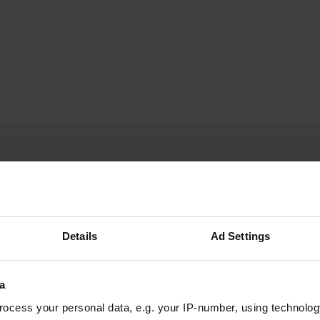
Details
Ad Settings
roblon
r
juil. 2017
a
Seule zone de service, ne reste pas autorisé
ocess your personal data, e.g. your IP-number, using technolog
Traduit par Google
Afficher l'original