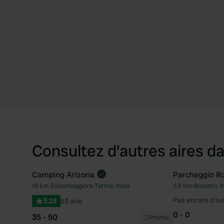
Consultez d'autres aires da
Camping Arizona
Parcheggio Ro
18 km
•
Salsomaggiore Terme, Italie
2,8 km
•
Busseto, It
Préféré
Pas encore d'av
3.28
53 avis
0 - 0
35 - 50
Promu