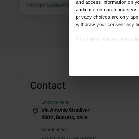
and access information on yo
Traduit par Google
Afficher l'original
audience research and servi
privacy choices are only app
withdraw your consent any tim
If you allow, we would also lik
Collect information abou
Identify your device by ac
Find out more about how your
We use cookies to personalis
Contact
information about your use of
other information that you’ve
Emplacement
Via Antonio Stradivari
43011, Busseto, Italie
Coordonnées