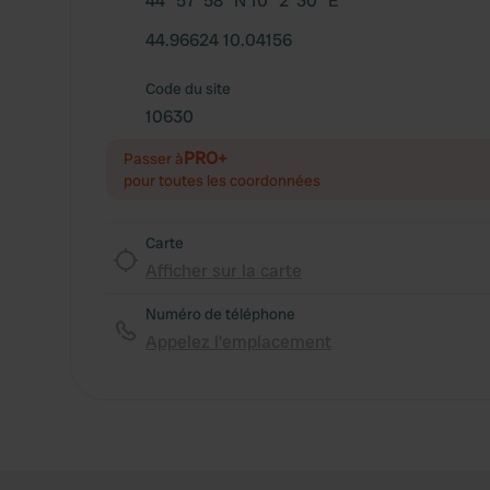
44° 57' 58" N 10° 2' 30" E
44.96624 10.04156
Code du site
10630
PRO+
Passer à
pour toutes les coordonnées
Carte
Afficher sur la carte
Numéro de téléphone
Appelez l'emplacement