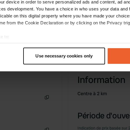
ur device in order to serve personalized ads and content, ad a
ces development. You have a choice in who uses your data and 
licable on this digital property where you have made your choic
e from the Cookie Declaration or by clicking on the Privacy trig
e to:
t your geographical location which can be accurate to within sev
tively scanning it for specific characteristics (fingerprinting)
Use necessary cookies only
 personal data is processed and set your preferences in the
det
e content and ads, to provide social media features and to analy
Information
 our site with our social media, advertising and analytics partn
 provided to them or that they’ve collected from your use of their
Centre à 2 km
Copie
Période d'ouver
Indication de prix basée sur 