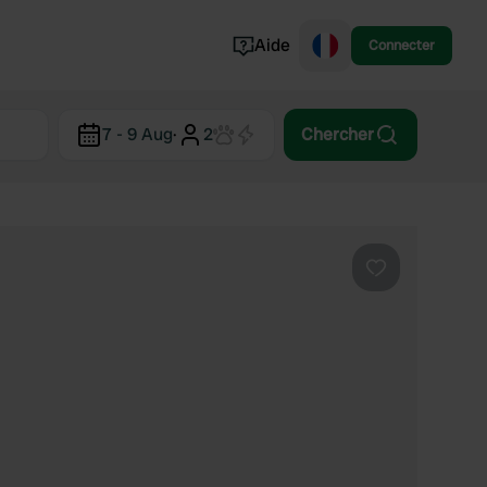
Aide
Connecter
Norvège
7 - 9 Aug
·
2
Chercher
Portugal
Danemark
Croatie
Voir tout...
Préféré