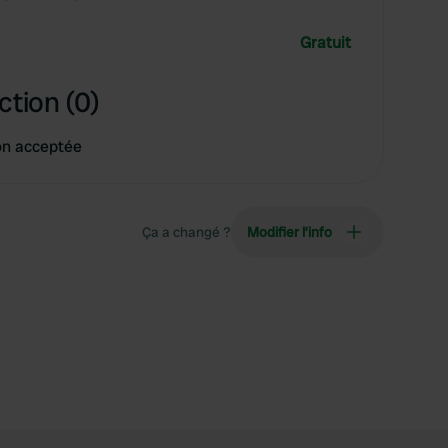
Gratuit
ction (0)
on acceptée
Ça a changé ?
Modifier l’info