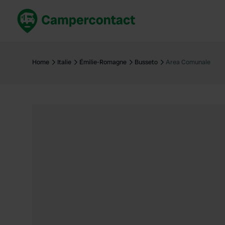
Réservez maintenant
Les meil
France
France
Home
Italie
Émilie-Romagne
Busseto
Area Comunale
Italie
Italie
Espagne
Espagne
Allemagne
Allemagn
Voir tout...
Pays-Bas