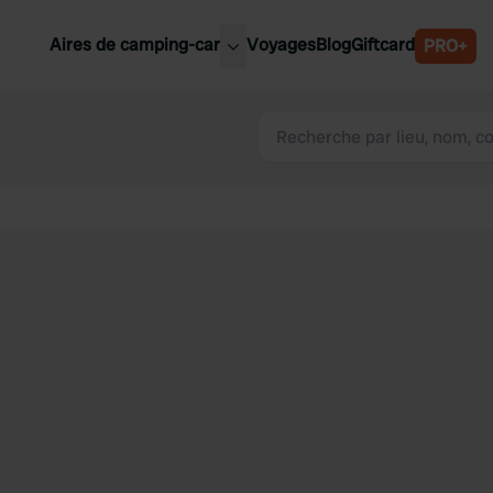
Aires de camping-car
Voyages
Blog
Giftcard
PRO+
leures aires de camping-car
Belgique
Slovénie
Autriche
Suède
e
Suisse