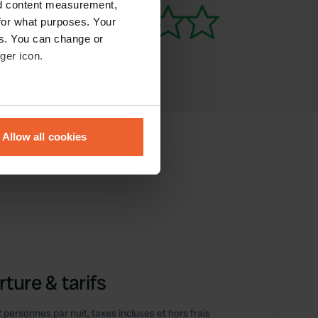
nd content measurement,
for what purposes. Your
es. You can change or
ger icon.
eral meters
Allow all cookies
ails section
.
se our traffic. We also share
ers who may combine it with
 services.
ture & tarifs
2 personnes par nuit, taxes incluses et hors frais