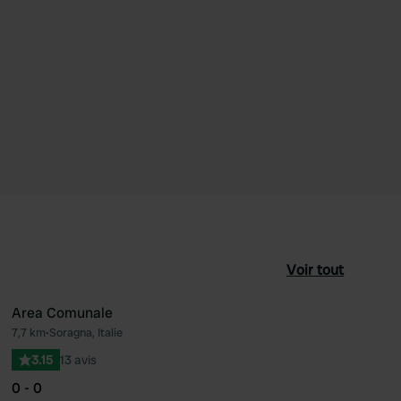
Voir tout
Area Comunale
7,7 km
•
Soragna, Italie
féré
Préféré
3.15
13 avis
0 - 0