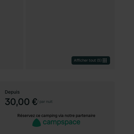
Afficher tout
(
5
)
Depuis
30,00 €
/
par nuit
Réservez ce camping via notre partenaire