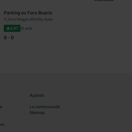
Parking ex Foro Boario
11,3 km
•
Reggio d'Émilie, Italie
féré
Préféré
2.57
21 avis
0 - 0
Autres
re
La communauté
Sitemap
ars