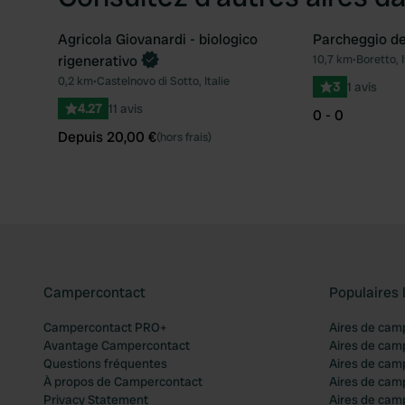
Agricola Giovanardi - biologico
Parcheggio de
Reserve maintenant
rigenerativo
10,7 km
•
Boretto, I
Préféré
0,2 km
•
Castelnovo di Sotto, Italie
3
1 avis
4.27
11 avis
0 - 0
Depuis 20,00 €
(hors frais)
Campercontact
Populaires 
Campercontact PRO+
Aires de cam
Avantage Campercontact
Aires de cam
Questions fréquentes
Aires de cam
À propos de Campercontact
Aires de cam
Privacy Statement
Aires de cam