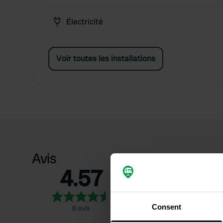
Électricité
Voir toutes les installations
Avis
4.57
5
4
3
Consent
8 avis
2