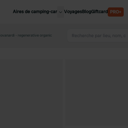
Aires de camping-car
Voyages
Blog
Giftcard
PRO+
leures aires de camping-car
Belgique
iovanardi - regenerative organic
Slovénie
Autriche
Suède
e
Suisse