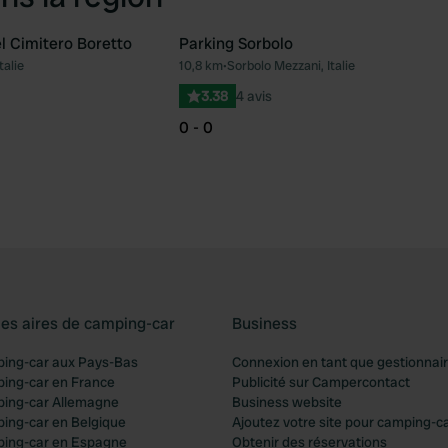
l Cimitero Boretto
Parking Sorbolo
talie
10,8 km
•
Sorbolo Mezzani, Italie
Préféré
Pré
3.38
4 avis
0 - 0
les aires de camping-car
Business
ping-car aux Pays-Bas
Connexion en tant que gestionnai
ping-car en France
Publicité sur Campercontact
ping-car Allemagne
Business website
ping-car en Belgique
Ajoutez votre site pour camping-c
ping-car en Espagne
Obtenir des réservations