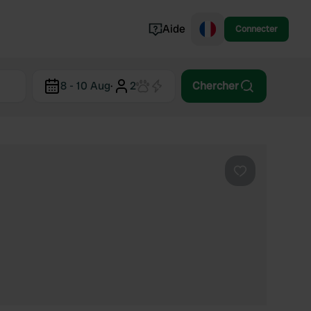
Aide
Connecter
Norvège
8 - 10 Aug
·
2
Chercher
Portugal
Danemark
Croatie
Voir tout...
Préféré