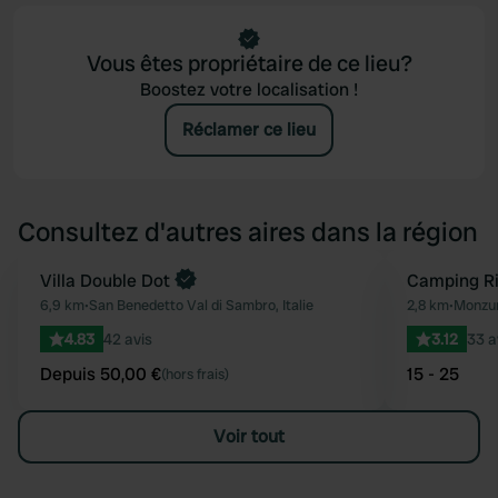
Vous êtes propriétaire de ce lieu?
Boostez votre localisation !
Réclamer ce lieu
Consultez d'autres aires dans la région
Reserve maintenant
Villa Double Dot
Camping Ri
Préféré
6,9 km
•
San Benedetto Val di Sambro, Italie
2,8 km
•
Monzuno
4.83
42 avis
3.12
33 a
Depuis 50,00 €
15 - 25
(hors frais)
Voir tout