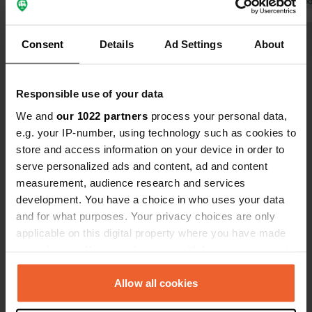
mètres.
Traduit par Go
Consent
Details
Ad Settings
About
Voir tous les 46 avis
Es-tu déjà venu ici ?
Responsible use of your data
We and
our 1022 partners
process your personal data,
e.g. your IP-number, using technology such as cookies to
store and access information on your device in order to
serve personalized ads and content, ad and content
measurement, audience research and services
Contact
development. You have a choice in who uses your data
and for what purposes. Your privacy choices are only
Emplacement
applicable on this digital property where you have made
Via San Martino
your choices. You can change or withdraw your consent
Copie
40043, Marzabotto, Italie
any time from the Cookie Declaration or by clicking on
the Privacy trigger icon.
Allow all cookies
Coordonnées