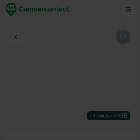
Dos
Préféré
Afficher tout
(
20
)