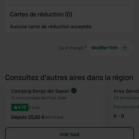
Cartes de réduction (0)
Aucune carte de réduction acceptée
Ça a changé ?
Modifier l’info
Consultez d'autres aires dans la région
Reserve maintenant
Camping Borgo dei Sapori
Area Servi
Préféré
21,4 km
•
Cividale del Friuli, Italie
3,5 km
•
Gonars 
Pas encore d
4.75
4 avis
0 - 0
Depuis 25,60 €
(hors frais)
Voir tout