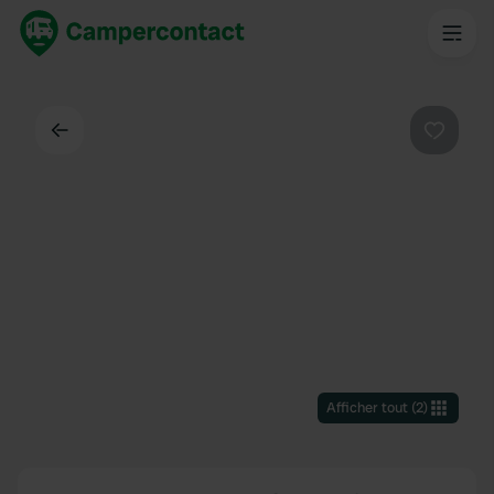
Dos
Préféré
Afficher tout
(
2
)