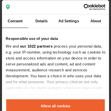
Contact
Consent
Details
Ad Settings
About
Emplacement
Via Codroipo 16
Copie
33050, Bicinicco / Bicinins, Italie
Responsible use of your data
Coordonnées
We and
our 1022 partners
process your personal data,
e.g. your IP-number, using technology such as cookies to
45° 54' 51" N 13° 15' 35" E
store and access information on your device in order to
Copie
45.914233 13.259813
serve personalized ads and content, ad and content
Copie
measurement, audience research and services
Code du site
development. You have a choice in who uses your data
162806
and for what purposes. Your privacy choices are only
Copie
applicable on this digital property where you have made
PRO+
Passer à
PRO+
your choices. You can change or withdraw your consent
pour toutes les coordonnées
any time from the Cookie Declaration or by clicking on
the Privacy trigger icon.
Allow all cookies
Carte