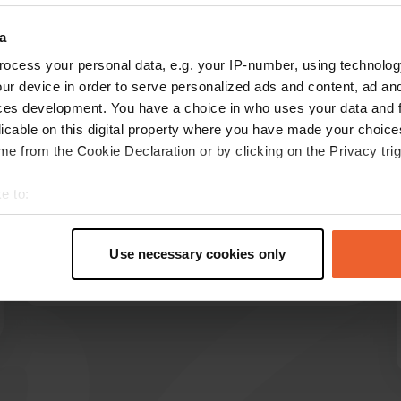
ontre plus
a
ocess your personal data, e.g. your IP-number, using technolog
les avis
ur device in order to serve personalized ads and content, ad a
ces development. You have a choice in who uses your data and 
licable on this digital property where you have made your choic
e from the Cookie Declaration or by clicking on the Privacy trig
lucabornaghi
l
août 2025
e to:
Quartier calme, bowling payant 7€ par nuit, eau
t your geographical location which can be accurate to within sev
et électricité avec vidange des déchets gris et
tively scanning it for specific characteristics (fingerprinting)
Use necessary cookies only
noirs.
 personal data is processed and set your preferences in the
det
Traduit par Google
Afficher l'original
e content and ads, to provide social media features and to analy
 our site with our social media, advertising and analytics partn
 provided to them or that they’ve collected from your use of their