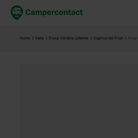
Réservez maintenant
Les meil
France
France
Home
Italie
Frioul-Vénétie julienne
Capriva del Friuli
Area 
Italie
Italie
Espagne
Espagne
Allemagne
Allemagn
Voir tout...
Pays-Bas