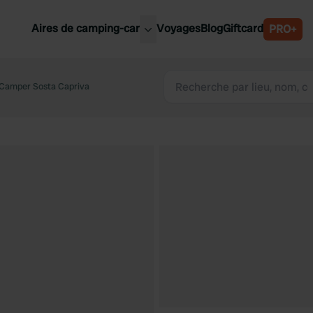
Aires de camping-car
Voyages
Blog
Giftcard
PRO+
leures aires de camping-car
Belgique
Camper Sosta Capriva
Slovénie
Autriche
Suède
e
Suisse