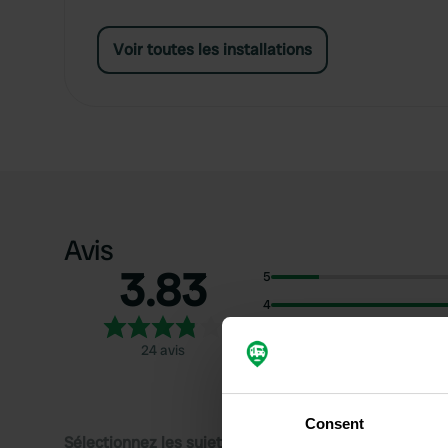
Voir toutes les installations
Avis
3.83
5
4
3
24 avis
2
1
Consent
Sélectionnez les sujets pour lire les critiques :