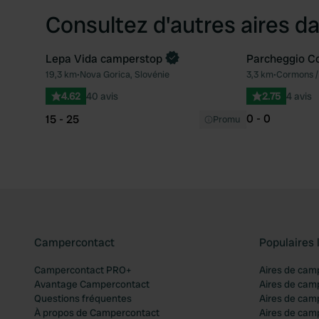
Consultez d'autres aires da
Lepa Vida camperstop
Parcheggio C
19,3 km
•
Nova Gorica, Slovénie
3,3 km
•
Cormons / 
Préféré
4.62
40 avis
2.75
4 avis
0 - 0
15 - 25
Promu
Campercontact
Populaires 
Campercontact PRO+
Aires de cam
Avantage Campercontact
Aires de cam
Questions fréquentes
Aires de cam
À propos de Campercontact
Aires de cam