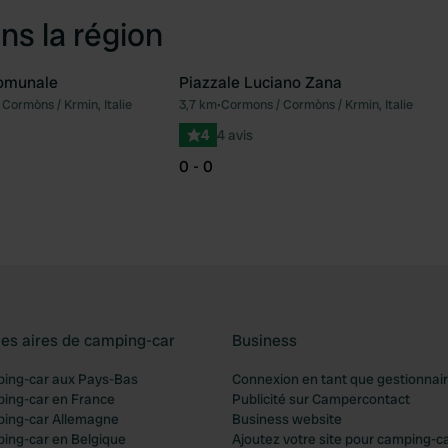
ns la région
omunale
Piazzale Luciano Zana
Cormòns / Krmin, Italie
3,7 km
•
Cormons / Cormòns / Krmin, Italie
Préféré
Pré
4
4 avis
0 - 0
les aires de camping-car
Business
ping-car aux Pays-Bas
Connexion en tant que gestionnai
ping-car en France
Publicité sur Campercontact
ping-car Allemagne
Business website
ping-car en Belgique
Ajoutez votre site pour camping-c