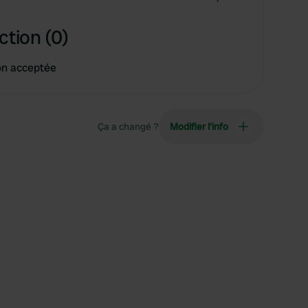
ction (0)
on acceptée
Ça a changé ?
Modifier l’info