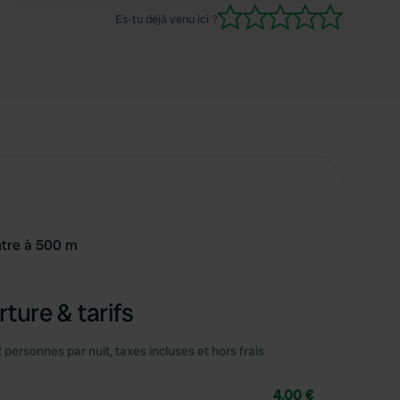
Es-tu déjà venu ici ?
tre à 500 m
ture & tarifs
2 personnes par nuit, taxes incluses et hors frais
4,00 €