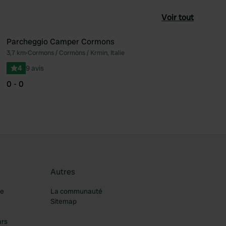
Voir tout
Parcheggio Camper Cormons
3,7 km
•
Cormons / Cormòns / Krmin, Italie
féré
Préféré
4
9 avis
0 - 0
Autres
re
La communauté
Sitemap
ars