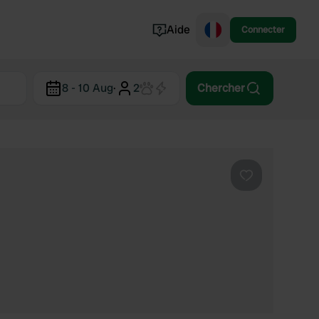
Aide
Connecter
Norvège
8 - 10 Aug
·
2
Chercher
Portugal
Danemark
Croatie
Voir tout...
Préféré