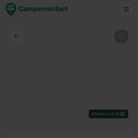
Dos
Préféré
Afficher tout
(
4
)