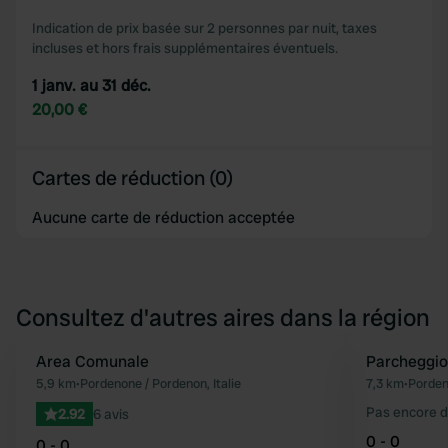
Indication de prix basée sur 2 personnes par nuit, taxes
incluses et hors frais supplémentaires éventuels.
1 janv. au 31 déc.
20,00 €
Cartes de réduction (0)
Aucune carte de réduction acceptée
Consultez d'autres aires dans la région
Area Comunale
Parcheggi
Préféré
5,9 km
•
Pordenone / Pordenon, Italie
7,3 km
•
Pordeno
Pas encore d
2.92
6 avis
0 - 0
0 - 0