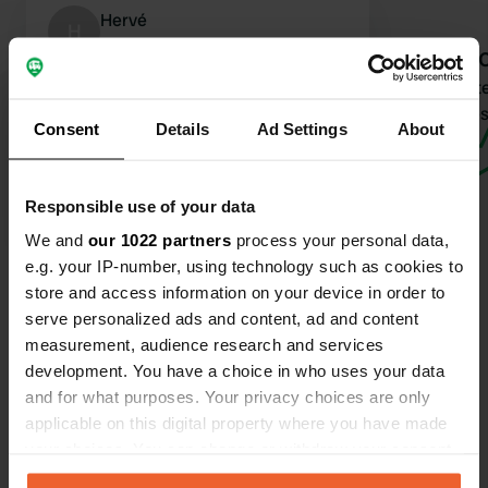
Hervé
H
sept. 2025
Aj
Experience: Un séjour ressourçant, un
Vous ête
p'tit coin idéal pour communiquer
aux autres
Consent
Details
Ad Settings
About
avec la nature, en tenue de peau" des
personnes extrêmement gentilles et
bienveillantes. Encore merci pour leur
Responsible use of your data
accueil, leur disposition,
Traduit par Google
Afficher l'original
We and
our 1022 partners
process your personal data,
partages,etc...! Si vous passez dans
e.g. your IP-number, using technology such as cookies to
"le coin"et que vous ne savez pas où
store and access information on your device in order to
dormir ; "Allez chez "Permalyce! vous
serve personalized ads and content, ad and content
pouvez compter sur eux "promis"
measurement, audience research and services
development. You have a choice in who uses your data
Contact
and for what purposes. Your privacy choices are only
applicable on this digital property where you have made
L'adresse sera partagée après la réservation
your choices. You can change or withdraw your consent
any time from the Cookie Declaration or by clicking on