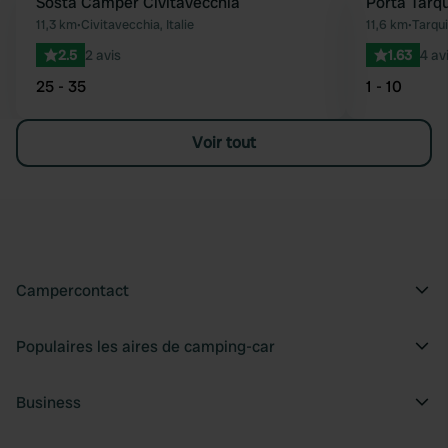
Sosta Camper Civitavecchia
Porta Tarqu
Préféré
11,3 km
•
Civitavecchia, Italie
11,6 km
•
Tarquin
2.5
2 avis
1.63
4 av
25 - 35
1 - 10
Voir tout
Campercontact
Populaires les aires de camping-car
Business