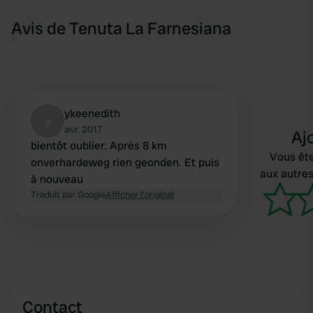
Avis de Tenuta La Farnesiana
ykeenedith
y
avr. 2017
Aj
bientôt oublier. Après 8 km
Vous ête
onverhardeweg rien geonden. Et puis
aux autres
à nouveau
Traduit par Google
Afficher l'original
Contact