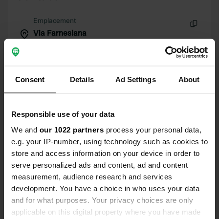
Emplacement
Via Farnesiana
Copie
00051, Allumiere, Italie
Coordonnées
42° 11' 47" N 11° 52' 41" E
Consent
Details
Ad Settings
About
Copie
42.19637 11.87814
Copie
Responsible use of your data
Code du site
We and
our 1022 partners
process your personal data,
11023
Copie
e.g. your IP-number, using technology such as cookies to
PRO+
Passer à
store and access information on your device in order to
PRO+
pour toutes les coordonnées
serve personalized ads and content, ad and content
measurement, audience research and services
Carte
development. You have a choice in who uses your data
Afficher sur la carte
and for what purposes. Your privacy choices are only
applicable on this digital property where you have made