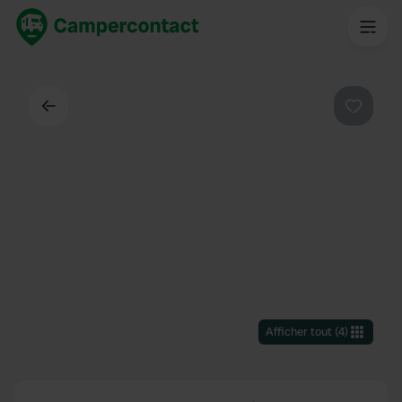
Dos
Préféré
Afficher tout
(
4
)