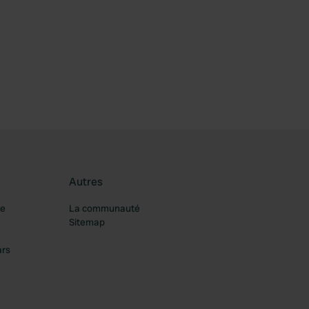
féré
Autres
re
La communauté
Sitemap
ars