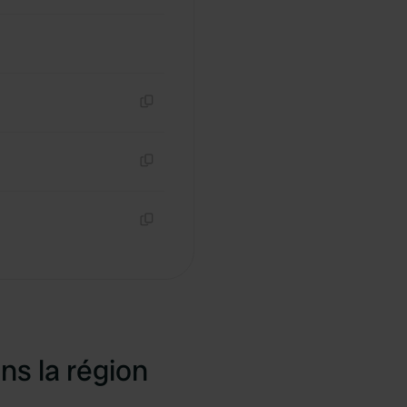
Copie
Copie
Copie
ns la région