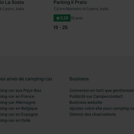
o La Sosta
Parking Il Prato
 Castro, Italie
7,8 km
•
Montalto di Castro, Italie
Préféré
Pré
3.25
16 avis
15 - 25
les aires de camping-car
Business
ping-car aux Pays-Bas
Connexion en tant que gestionnai
ping-car en France
Publicité sur Campercontact
ping-car Allemagne
Business website
ping-car en Belgique
Ajoutez votre site pour camping-c
ping-car en Espagne
Obtenir des réservations
ing-car en Italie