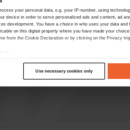
a
ocess your personal data, e.g. your IP-number, using technolog
Joop B
J
ur device in order to serve personalized ads and content, ad a
sept. 2019
ces development. You have a choice in who uses your data and 
Nous sommes venus ici une nuit au retour de la
licable on this digital property where you have made your choic
Sardaigne. Nous étions ici avec 3 campeurs et 1
e from the Cookie Declaration or by clicking on the Privacy trig
tente. La saison est terminée. Un tel camping
vide est un peu effrayant. Peut dire peu à ce
e to:
sujet.
t your geographical location which can be accurate to within sev
Traduit par Google
Afficher l'original
tively scanning it for specific characteristics (fingerprinting)
Use necessary cookies only
 personal data is processed and set your preferences in the
det
e content and ads, to provide social media features and to analy
 our site with our social media, advertising and analytics partn
 provided to them or that they’ve collected from your use of their