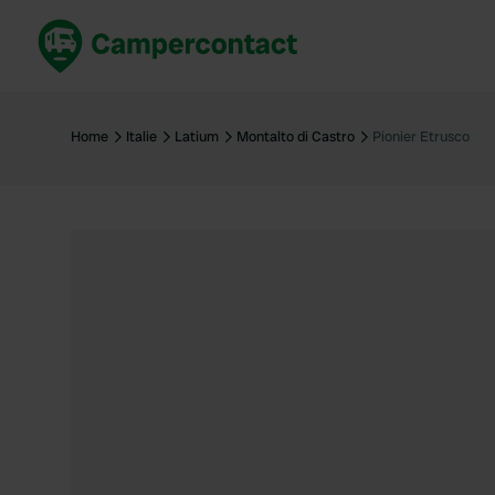
Réservez maintenant
Les meil
France
France
Home
Italie
Latium
Montalto di Castro
Pionier Etrusco
Italie
Italie
Espagne
Espagne
Allemagne
Allemagn
Voir tout...
Pays-Bas