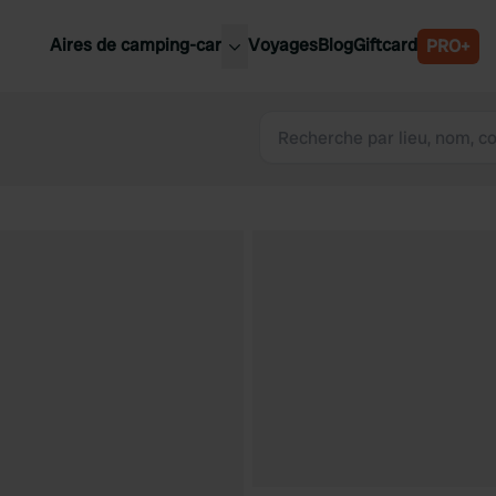
Aires de camping-car
Voyages
Blog
Giftcard
PRO+
leures aires de camping-car
Belgique
Slovénie
Autriche
Suède
e
Suisse