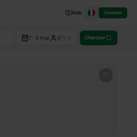
Aide
Connecter
Norvège
7 - 9 Aug
·
2
Chercher
Portugal
Danemark
Croatie
Voir tout...
Préféré