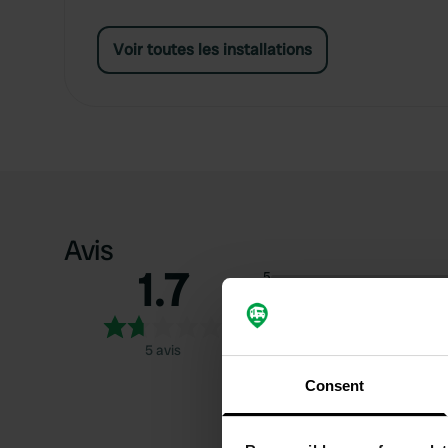
Voir toutes les installations
Avis
1.7
5
4
3
5 avis
2
Consent
1