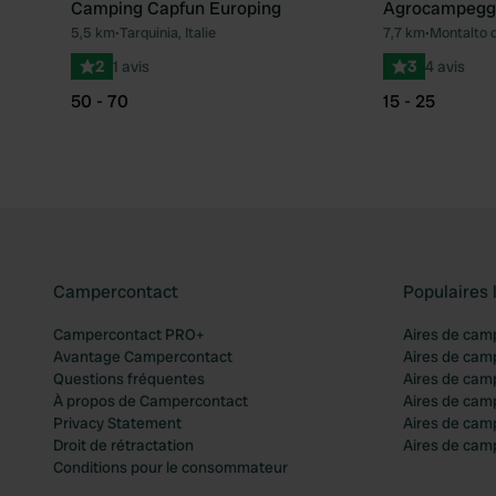
Camping Capfun Europing
Agrocampeggi
5,5 km
•
Tarquinia, Italie
7,7 km
•
Montalto di
Préféré
2
1 avis
3
4 avis
50 - 70
15 - 25
Campercontact
Populaires 
Campercontact PRO+
Aires de cam
Avantage Campercontact
Aires de cam
Questions fréquentes
Aires de cam
À propos de Campercontact
Aires de cam
Privacy Statement
Aires de cam
Droit de rétractation
Aires de camp
Conditions pour le consommateur