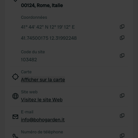
00124, Rome, Italie
our social media, advertising and analytics partners who
may combine it with other information that you’ve
Coordonnées
provided to them or that they’ve collected from your use
41° 44' 42" N 12° 19' 12" E
of their services.
Copie
41.74500175 12.31992248
Copie
Code du site
103482
Copie
Carte
Afficher sur la carte
Site web
Visitez le site Web
Copie
E-mail
info@bohogarden.it
Copie
Numéro de téléphone