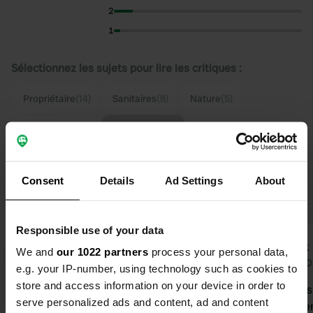
2
1
Sélectionnez les sujets pour lire les critiques :
Propriétaire
(14)
Sanitaires
(8)
Nature
(5)
Montre plus
Feu de camp
(3)
Passer à PRO+
pour l'utilisation des filtres sur les
Consent
Details
Ad Settings
About
avis
Responsible use of your data
reedorf
brisk
We and
our 1022 partners
process your personal data,
r
b
Il y a 1 semaine
juil. 2
e.g. your IP-number, using technology such as cookies to
store and access information on your device in order to
Quelle ambiance et quelles
Les qualités
serve personalized ads and content, ad and content
personnes agréables !
déjà été bie