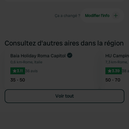
Ça a changé ?
Modifier l’info
Consultez d'autres aires dans la région
Reserve maintenant
Baia Holiday Roma Capitol
Reserve mainten
HU Camping
Préféré
0,6 km
•
Rome, Italie
7,3 km
•
Rome, I
3.11
36 avis
3.39
38 a
35 - 50
50 - 70
Voir tout