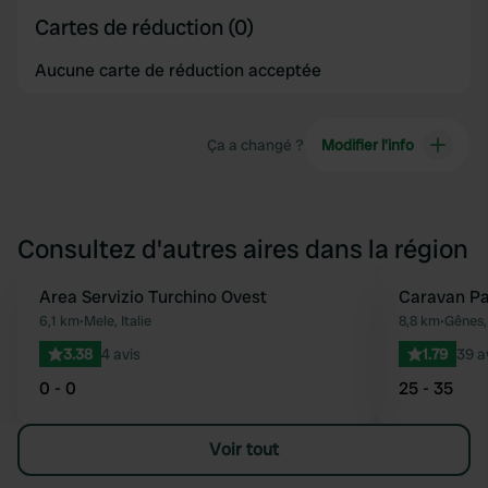
Cartes de réduction (0)
Aucune carte de réduction acceptée
Ça a changé ?
Modifier l’info
Consultez d'autres aires dans la région
Area Servizio Turchino Ovest
Caravan Pa
Préféré
6,1 km
•
Mele, Italie
8,8 km
•
Gênes, 
3.38
4 avis
1.79
39 a
0 - 0
25 - 35
Voir tout