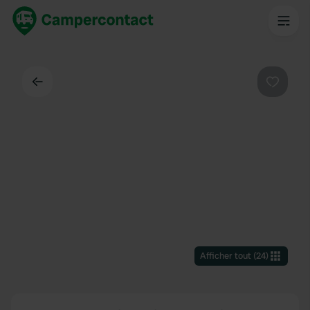
Dos
Préféré
Afficher tout
(
24
)