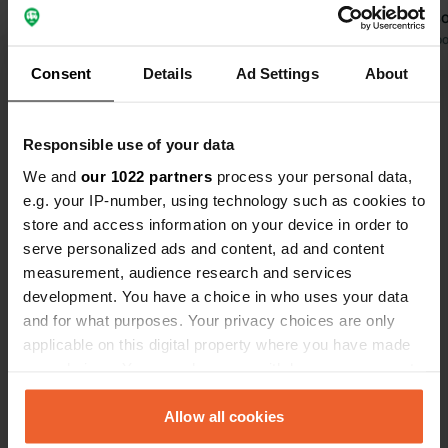
Communication très agréable et
pour 2 pers
directe. Le camping n'est pas bon
Traduit par Google
Afficher l'original
camping-car,
Traduit par Go
marché, mais le prix comprend
nous semble
Consent
Details
Ad Settings
About
l'électricité et les douches (sans
prestations 
Voir tous les 102 avis
restriction). Possibilité de
voyage (Bol
commander des viennoiseries. La
nous avons 
Responsible use of your data
gare est à moins d'1 km. Le centre de
campings ur
Es-tu déjà venu ici ?
We and
our 1022 partners
process your personal data,
Gênes est accessible en une
meilleures 
e.g. your IP-number, using technology such as cookies to
vingtaine de minutes. Attention aux
(emplacemen
store and access information on your device in order to
routes d'accès (voir le site web du
navette) po
serve personalized ads and content, ad and content
camping).
inférieur.
measurement, audience research and services
development. You have a choice in who uses your data
Contact
and for what purposes. Your privacy choices are only
applicable on this digital property where you have made
your choices. You can change or withdraw your consent
Emplacement
any time from the Cookie Declaration or by clicking on
Via Al Campeggio Villa Doria 15
Copie
the Privacy trigger icon.
Allow all cookies
16156, Gênes, Italie