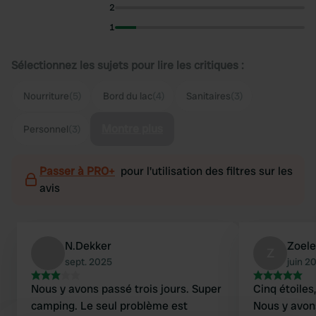
2
1
Sélectionnez les sujets pour lire les critiques :
Nourriture
(5)
Bord du lac
(4)
Sanitaires
(3)
Montre plus
Personnel
(3)
Passer à PRO+
pour l'utilisation des filtres sur les
avis
N.Dekker
Zoele
Z
sept. 2025
juin 2
Nous y avons passé trois jours. Super
Cinq étoiles
camping. Le seul problème est
Nous y avon