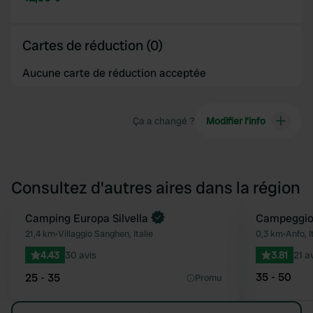
Cartes de réduction (0)
Aucune carte de réduction acceptée
Ça a changé ?
Modifier l’info
Consultez d'autres aires dans la région
Reserve maintenant
Camping Europa Silvella
Campeggio 
Préféré
21,4 km
•
Villaggio Sanghen, Italie
0,3 km
•
Anfo, I
4.43
30 avis
3.81
21 a
35 - 50
25 - 35
Promu