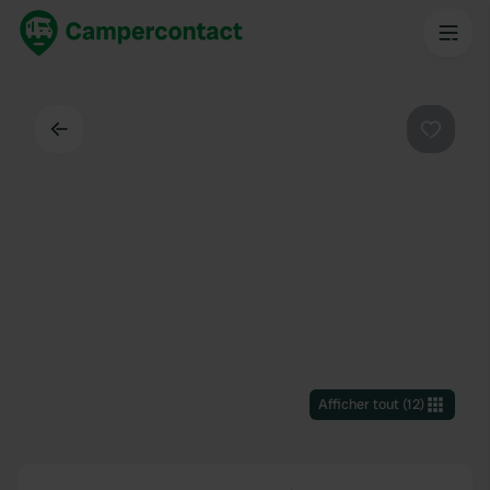
Dos
Préféré
Afficher tout
(
12
)