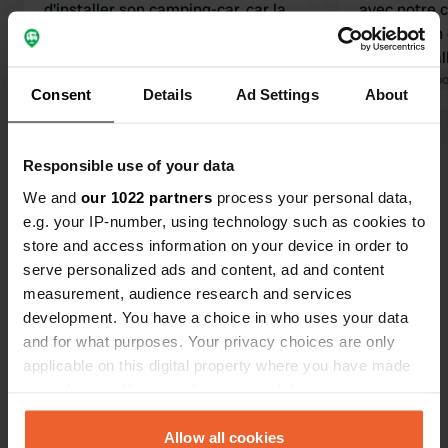
d'installer son camping-car, car la
avec notre 
plupart des emplacements sont
lac, c'est u
assez en pente. Avec un système de
belles insta
levage, ce n'est pas un problème,
Traduit par Google
Afficher l'original
restaurant. 
Traduit par Go
Consent
Details
Ad Settings
About
mais même avec les rampes et
promenades 
quelques poutres, nous n'avons pas
environs. At
Voir tous les 9 avis
réussi à mettre le camping-car à
partie est p
Responsible use of your data
niveau. À part ça, un camping
indiquée. El
We and
our 1022 partners
process your personal data,
magnifique et un cadre magnifique.
glissante. J
Es-tu déjà venu ici ?
e.g. your IP-number, using technology such as cookies to
semaine.
store and access information on your device in order to
serve personalized ads and content, ad and content
measurement, audience research and services
development. You have a choice in who uses your data
and for what purposes. Your privacy choices are only
Contact
applicable on this digital property where you have made
your choices. You can change or withdraw your consent
Emplacement
any time from the Cookie Declaration or by clicking on
Via Carlo Alberto dalla Chiesa 7
the Privacy trigger icon.
Allow all cookies
Copie