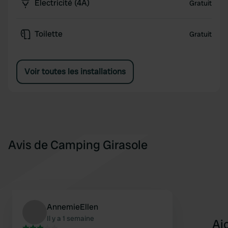
Électricité (4A)
Gratuit
Toilette
Gratuit
Voir toutes les installations
Avis de Camping Girasole
AnnemieEllen
Il y a 1 semaine
Aj