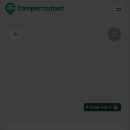
Dos
Préféré
Afficher tout
(
4
)