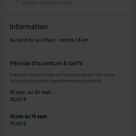
Appelez l'emplacement
Copie
We use cookies to personalise content and ads, to
provide social media features and to analyse our traffic.
We also share information about your use of our site with
Information
our social media, advertising and analytics partners who
may combine it with other information that you’ve
Au bord du lac d'Iseo - centre 1,3 km
provided to them or that they’ve collected from your use
of their services.
Période d'ouverture & tarifs
Indication de prix basée sur 2 personnes par nuit, taxes
incluses et hors frais supplémentaires éventuels.
16 sept. au 30 sept.
35,00 €
15 juin au 15 sept.
37,00 €