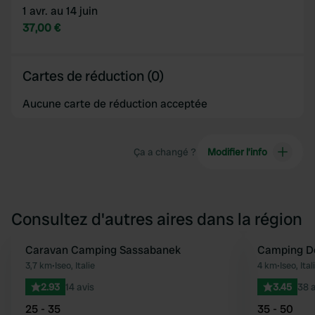
1 avr. au 14 juin
37,00 €
Cartes de réduction (0)
Aucune carte de réduction acceptée
Ça a changé ?
Modifier l’info
Consultez d'autres aires dans la région
Caravan Camping Sassabanek
Camping De
Préféré
3,7 km
•
Iseo, Italie
4 km
•
Iseo, Ital
2.93
14 avis
3.45
38 a
25 - 35
35 - 50