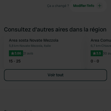
Ça a changé ?
Modifier l’info
Consultez d'autres aires dans la région
Area sosta Novate Mezzola
Area Comu
Préféré
5,8 km
•
Novate Mezzola, Italie
6,7 km
•
Chiaven
3.86
21 avis
3.5
30 av
15 - 25
0 - 0
Voir tout