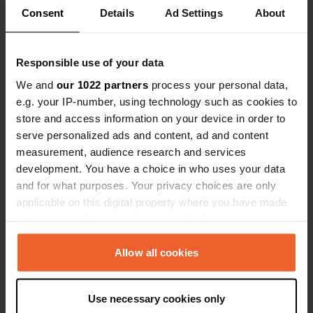
Consent
Details
Ad Settings
About
Voir tous les 9 avis
Responsible use of your data
Es-tu déjà venu ici ?
We and
our 1022 partners
process your personal data,
e.g. your IP-number, using technology such as cookies to
store and access information on your device in order to
serve personalized ads and content, ad and content
measurement, audience research and services
development. You have a choice in who uses your data
Contact
and for what purposes. Your privacy choices are only
applicable on this digital property where you have made
Emplacement
your choices. You can change or withdraw your consent
Via Siberia 5
Copie
any time from the Cookie Declaration or by clicking on
23027, Samolaco, Italie
the Privacy trigger icon.
Allow all cookies
Coordonnées
If you allow, we would also like to:
46° 15' 22" N 9° 24' 45" E
Use necessary cookies only
Collect information about your geographical location
Copie