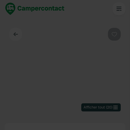
Dos
Préféré
Afficher tout
(
20
)