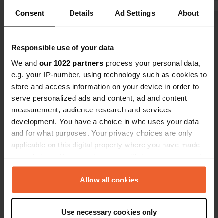
une route très fréquentée
euros pour 
Consent
Details
Ad Settings
About
Aucune insta
Voir tous les 5 avis
supplémentai
probablemen
Responsible use of your data
un troisiè
Es-tu déjà venu ici ?
We and
our 1022 partners
process your personal data,
partis, bel 
e.g. your IP-number, using technology such as cookies to
pense que le
store and access information on your device in order to
devraient bo
serve personalized ads and content, ad and content
augmentent 
measurement, audience research and services
pour nos an
development. You have a choice in who uses your data
Contact
and for what purposes. Your privacy choices are only
applicable on this digital property where you have made
your choices. You can change or withdraw your consent
Emplacement
any time from the Cookie Declaration or by clicking on
Via Religione 88
Copie
the Privacy trigger icon.
Allow all cookies
25088, Toscolano Maderno, Italie
Coordonnées
If you allow, we would also like to:
Use necessary cookies only
45° 38' 16" N 10° 36' 45" E
Collect information about your geographical location