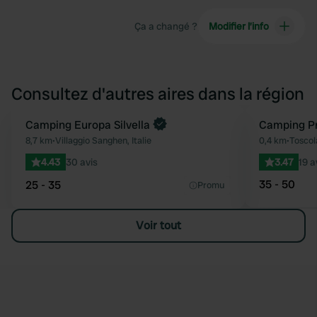
Ça a changé ?
Modifier l’info
Consultez d'autres aires dans la région
Reserve maintenant
Camping Europa Silvella
Camping P
Préféré
8,7 km
•
Villaggio Sanghen, Italie
0,4 km
•
Toscol
4.43
30 avis
3.47
19 a
35 - 50
25 - 35
Promu
Voir tout