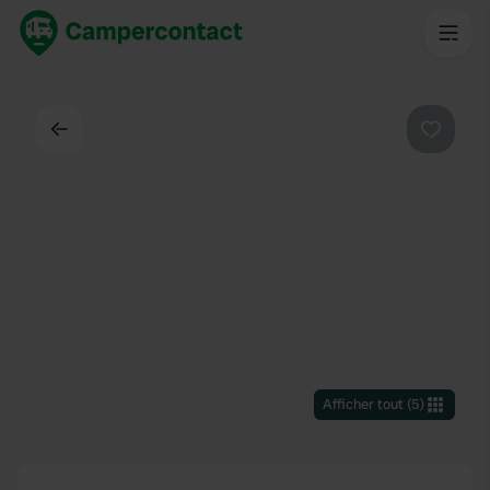
Dos
Préféré
Afficher tout
(
5
)