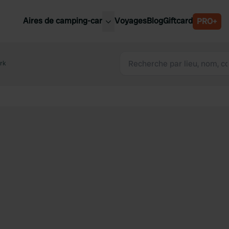
Aires de camping-car
Voyages
Blog
Giftcard
PRO+
leures aires de camping-car
Belgique
rk
Slovénie
Autriche
Suède
e
Suisse