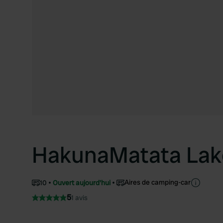
HakunaMatata Lak
Aires de camping-car
10
Ouvert aujourd'hui
5
1 avis