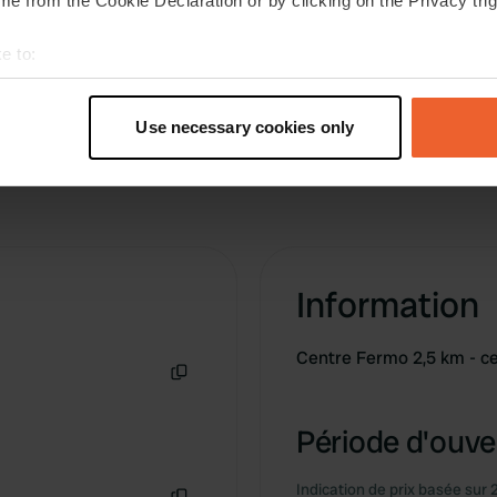
e from the Cookie Declaration or by clicking on the Privacy trig
e to:
t your geographical location which can be accurate to within sev
tively scanning it for specific characteristics (fingerprinting)
Use necessary cookies only
 personal data is processed and set your preferences in the
det
e content and ads, to provide social media features and to analy
 our site with our social media, advertising and analytics partn
 provided to them or that they’ve collected from your use of their
Information
Centre Fermo 2,5 km - c
Copie
Période d'ouver
Indication de prix basée sur 