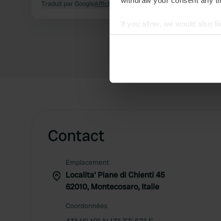
withdraw your consent any tim
Traduit par Google
Afficher l'original
If you allow, we would also lik
Collect information abou
Identify your device by ac
Find out more about how your
We use cookies to personalis
information about your use of
other information that you’ve
Contact
Emplacement
Localita' Piane di Chienti 45
62010, Montecosaro, Italie
Coordonnées