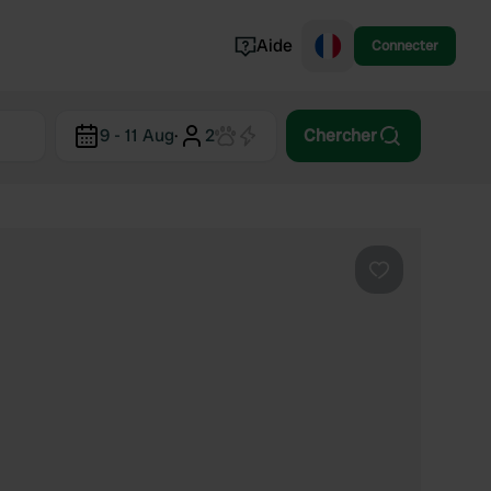
Aide
Connecter
Norvège
9 - 11 Aug
·
2
Chercher
Portugal
Danemark
Croatie
Voir tout...
Préféré