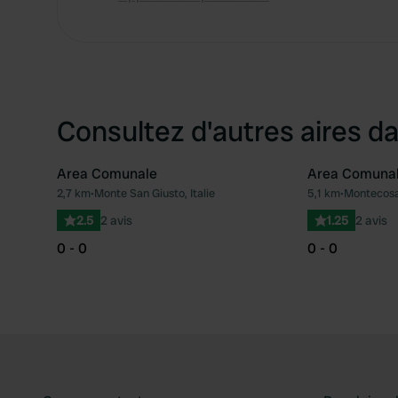
Consultez d'autres aires da
Area Comunale
Area Comuna
2,7 km
•
Monte San Giusto, Italie
5,1 km
•
Montecosar
Préféré
2.5
2 avis
1.25
2 avis
0 - 0
0 - 0