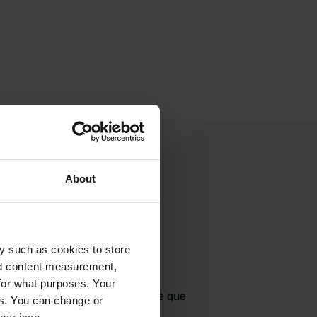
About
y such as cookies to store
jouter un avis
nd content measurement,
for what purposes. Your
jà venu ici ? Dites aux autres ce que
es. You can change or
vous en pensez.