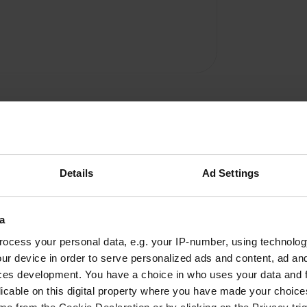
Details
Ad Settings
a
ocess your personal data, e.g. your IP-number, using technolog
A
ur device in order to serve personalized ads and content, ad a
ces development. You have a choice in who uses your data and 
cs, la pêche, le calme et la
Vous êtes dé
licable on this digital property where you have made your choic
ous ! À recommander !