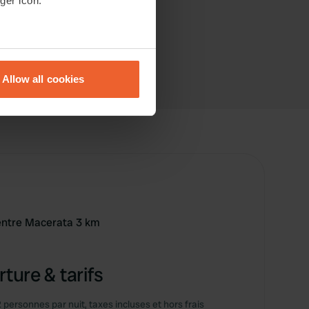
ger icon.
eral meters
Allow all cookies
ails section
.
se our traffic. We also share
ers who may combine it with
 services.
entre Macerata 3 km
ture & tarifs
2 personnes par nuit, taxes incluses et hors frais