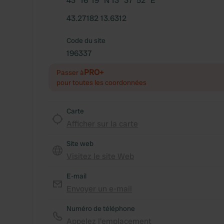
43° 16' 19" N 13° 37' 52" E
43.27182 13.6312
Code du site
196337
PRO+
Passer à
pour toutes les coordonnées
Carte
Afficher sur la carte
Site web
Visitez le site Web
E-mail
Envoyer un e-mail
Numéro de téléphone
Appelez l'emplacement