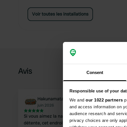
Voir toutes les installations
Avis
Consent
Responsible use of your dat
Hakunamatata
We and
our 1022 partners
pr
juin 2026
and access information on yo
audience research and servi
Si vous aimez la nature, les eaux cristallines des la
privacy choices are only app
détente, cet endroit est fait pour v