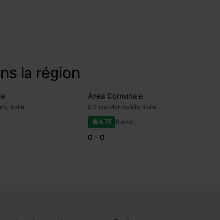
Copie
ns la région
le
Area Comunale
o, Italie
6,2 km
•
Morrovalle, Italie
Préféré
Pré
4.75
8 avis
0 - 0