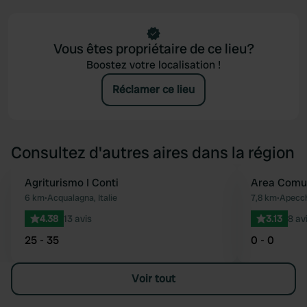
Vous êtes propriétaire de ce lieu?
Boostez votre localisation !
Réclamer ce lieu
Consultez d'autres aires dans la région
Agriturismo I Conti
Area Comu
Préféré
6 km
•
Acqualagna, Italie
7,8 km
•
Apecchi
4.38
13 avis
3.13
8 av
25 - 35
0 - 0
Voir tout