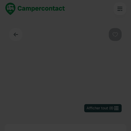
Dos
Préféré
Afficher tout
(
8
)