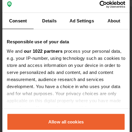
de favoris
Voir tous les 5 avis
Consent
Details
Ad Settings
About
Es-tu déjà venu ici ?
Responsible use of your data
We and
our 1022 partners
process your personal data,
e.g. your IP-number, using technology such as cookies to
store and access information on your device in order to
serve personalized ads and content, ad and content
Contact
measurement, audience research and services
development. You have a choice in who uses your data
and for what purposes. Your privacy choices are only
Emplacement
applicable on this digital property where you have made
Viale dei Caduti
Copie
your choices. You can change or withdraw your consent
61046, Piobbico, Italie
any time from the Cookie Declaration or by clicking on
Coordonnées
the Privacy trigger icon.
Allow all cookies
43° 35' 12" N 12° 30' 35" E