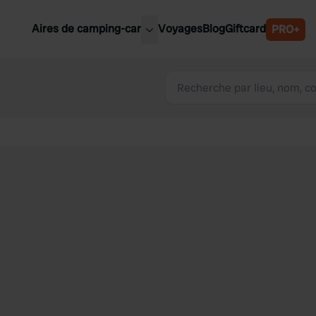
Aires de camping-car
Voyages
Blog
Giftcard
PRO+
leures aires de camping-car
Belgique
Slovénie
Autriche
Suède
e
Suisse