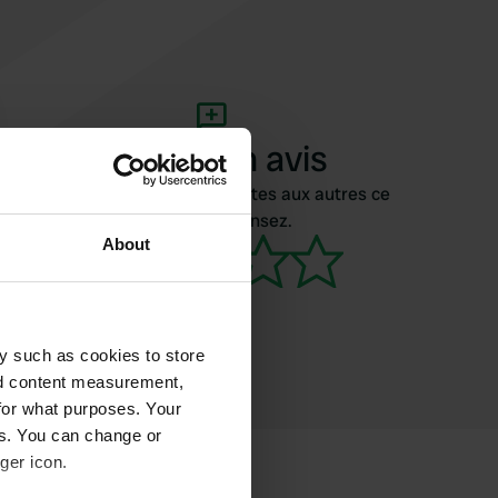
Ajouter un avis
Vous êtes déjà venu ici ? Dites aux autres ce
que vous en pensez.
About
y such as cookies to store
nd content measurement,
for what purposes. Your
es. You can change or
ger icon.