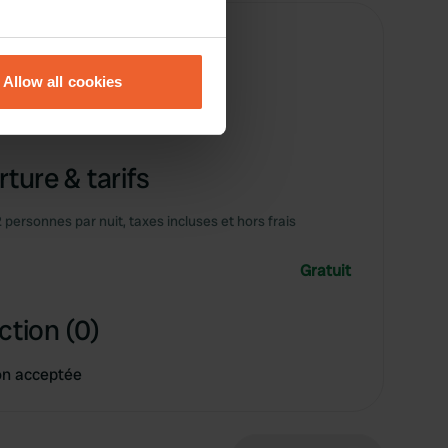
eral meters
Allow all cookies
ails section
.
ge 500 m
se our traffic. We also share
ers who may combine it with
ture & tarifs
 services.
2 personnes par nuit, taxes incluses et hors frais
Gratuit
ction (0)
on acceptée