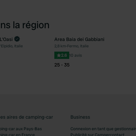
ns la région
L'Oasi
Area Baia dei Gabbiani
Elpidio, Italie
2,8 km
•
Fermo, Italie
Préféré
Pré
2.6
10 avis
25 - 35
les aires de camping-car
Business
ping-car aux Pays-Bas
Connexion en tant que gestionnai
ping-car en France
Publicité sur Campercontact