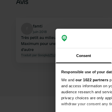
Avis
famti
f
juin 2018
Très petit au milieu de la zone résidentielle.
Maximum pour une nuit si vous ne trouvez rien
d'autre
Traduit par Google
Afficher l'original
Consent
Responsible use of your dat
We and
our 1022 partners
pr
and access information on yo
audience research and servi
privacy choices are only app
withdraw your consent any tim