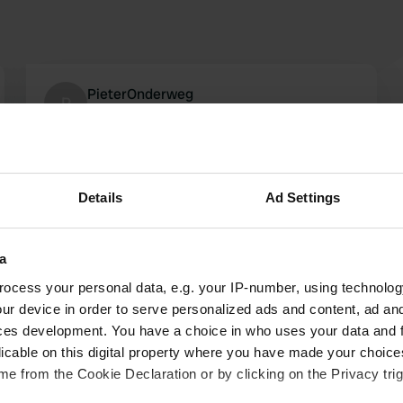
PieterOnderweg
P
juil. 2017
Le 29/04/2017 été ici (pour la saison). Vous ne
trouvez pas ou séjour est autorisé et donné
aucun autre campeurs, donc après une heure,
Details
Ad Settings
mais a conduit à CP53573 à la plage.
Traduit par Google
Afficher l'original
a
ocess your personal data, e.g. your IP-number, using technolog
ur device in order to serve personalized ads and content, ad a
ces development. You have a choice in who uses your data and 
licable on this digital property where you have made your choic
e from the Cookie Declaration or by clicking on the Privacy trig