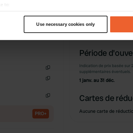
e to:
Information
t your geographical location which can be accurate to within sev
tively scanning it for specific characteristics (fingerprinting)
Use necessary cookies only
 personal data is processed and set your preferences in the
det
emplacement calme-pla
Copie
e content and ads, to provide social media features and to analy
 our site with our social media, advertising and analytics partn
Période d'ouver
 provided to them or that they’ve collected from your use of their
Indication de prix basée sur 
supplémentaires éventuels.
Copie
1 janv. au 31 déc.
Copie
Cartes de rédu
Copie
Aucune carte de réducti
PRO+