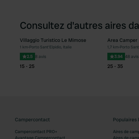
Consultez d'autres aires da
Villaggio Turistico Le Mimose
Area Camper 
1 km
•
Porto Sant'Elpidio, Italie
1,7 km
•
Porto Sant'
Préféré
2.5
8 avis
3.94
48 avis
15 - 25
25 - 35
Campercontact
Populaires 
Campercontact PRO+
Aires de cam
Avantage Campercontact
Aires de cam