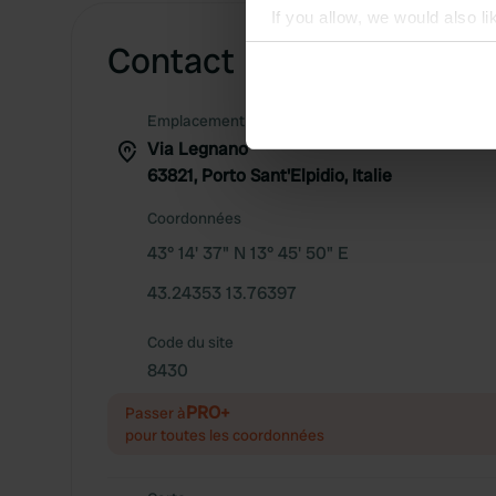
If you allow, we would also lik
Contact
Collect information abou
Identify your device by ac
Find out more about how your
Emplacement
Via Legnano
We use cookies to personalis
63821, Porto Sant'Elpidio, Italie
information about your use of
other information that you’ve
Coordonnées
43° 14' 37" N 13° 45' 50" E
43.24353 13.76397
Code du site
8430
PRO+
Passer à
pour toutes les coordonnées