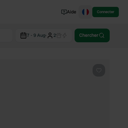
Aide
Connecter
Norvège
7 - 9 Aug
·
2
Chercher
Portugal
Danemark
Croatie
Voir tout...
Préféré