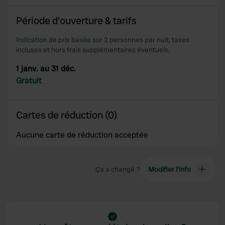
We also share information about your use of our site with
our social media, advertising and analytics partners who
Période d'ouverture & tarifs
may combine it with other information that you’ve
provided to them or that they’ve collected from your use
Indication de prix basée sur 2 personnes par nuit, taxes
incluses et hors frais supplémentaires éventuels.
of their services.
1 janv. au 31 déc.
Gratuit
Cartes de réduction (0)
Aucune carte de réduction acceptée
Ça a changé ?
Modifier l’info