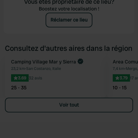
Vous êtes propriétaire de ce lieu?
Boostez votre localisation !
Réclamer ce lieu
Consultez d'autres aires dans la région
Reserve maintenant
Camping Village Mar y Sierra
Area Comu
Préféré
23,2 km
•
San Costanzo, Italie
7,4 km
•
Mergo, 
3.69
32 avis
3.79
17 a
25 - 35
10 - 15
Voir tout