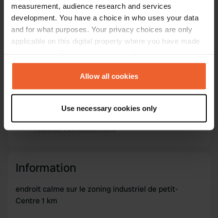
Copie
measurement, audience research and services
Code du site
development. You have a choice in who uses your data
15947
and for what purposes. Your privacy choices are only
Copie
applicable on this digital property where you have made
PRO+
Passer à
PRO+
your choices. You can change or withdraw your consent
pour toutes les coordonnées
any time from the Cookie Declaration or by clicking on
the Privacy trigger icon.
Allow all cookies
Carte
Afficher sur la carte
If you allow, we would also like to:
Use necessary cookies only
Collect information about your geographical location
Numéro de téléphone
which can be accurate to within several meters
Appelez l'emplacement
Copie
Identify your device by actively scanning it for
specific characteristics (fingerprinting)
Find out more about how your personal data is processed
Information
and set your preferences in the
details section
.
endroit calme sur le zoning industriel de petit-
We use cookies to personalise content and ads, to
Centre 1 km
provide social media features and to analyse our traffic.