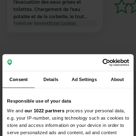
l'évacuation des eaux grises et
toilettes. Chargement de l'eau
potable et de la corbeille, le tout
entièrement gratuit. Supermarché
Traduit par Google
Afficher l'original
Conad à proximité.
Contact
Consent
Details
Ad Settings
About
Emplacement
via Ezio Vanoni
Copie
60030, Serra de' Conti, Italie
Responsible use of your data
We and
our 1022 partners
process your personal data,
Coordonnées
e.g. your IP-number, using technology such as cookies to
43° 32' 26" N 13° 1' 35" E
store and access information on your device in order to
Copie
43.54055 13.02648
serve personalized ads and content, ad and content