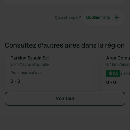
Ça a changé ?
Modifier l’info
Consultez d'autres aires dans la région
Parking Scuola Sci
Area Comu
Préféré
2 km
•
Capracotta, Italie
4,7 km
•
Capraco
Pas encore d'avis
2.5
7 avi
0 - 0
0 - 0
Voir tout