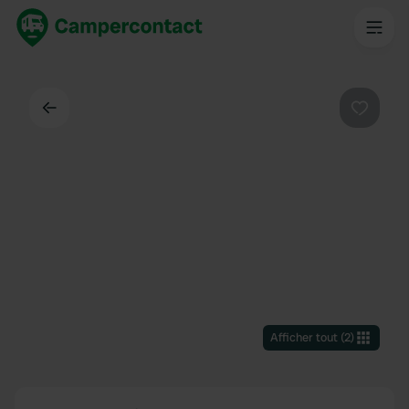
Dos
Préféré
Afficher tout
(
2
)