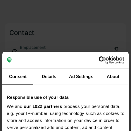
Contact
Emplacement
86080, Pescopennataro, Italie
Copie
Coordonnées
41° 51' 59" N 14° 17' 49" E
Consent
Details
Ad Settings
About
Copie
41.86627 14.29702
Copie
Responsible use of your data
Code du site
194859
We and
our 1022 partners
process your personal data,
Copie
e.g. your IP-number, using technology such as cookies to
PRO+
Passer à
PRO+
store and access information on your device in order to
pour toutes les coordonnées
serve personalized ads and content, ad and content