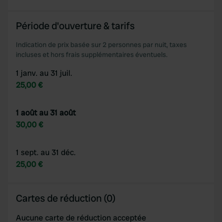
We also share information about your use of our site with
our social media, advertising and analytics partners who
Période d'ouverture & tarifs
may combine it with other information that you’ve
provided to them or that they’ve collected from your use
Indication de prix basée sur 2 personnes par nuit, taxes
of their services.
incluses et hors frais supplémentaires éventuels.
1 janv. au 31 juil.
25,00 €
1 août au 31 août
30,00 €
1 sept. au 31 déc.
25,00 €
Cartes de réduction (0)
Aucune carte de réduction acceptée