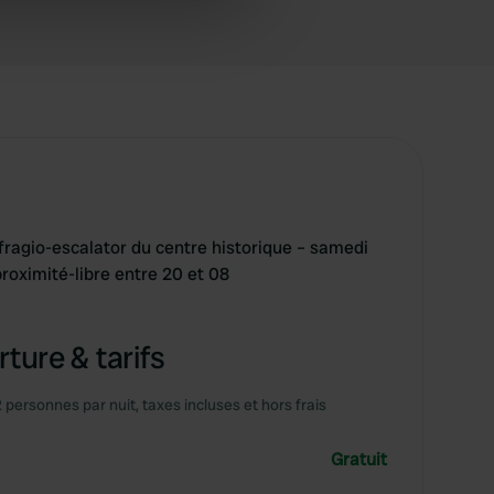
ers who may combine it with
 services.
ffragio-escalator du centre historique – samedi
oximité-libre entre 20 et 08
ture & tarifs
2 personnes par nuit, taxes incluses et hors frais
Gratuit