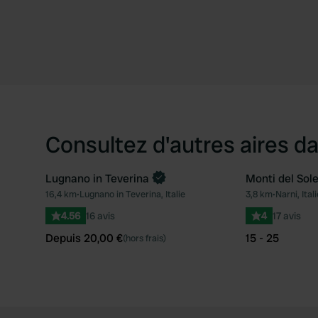
Consultez d'autres aires da
Lugnano in Teverina
Monti del Sol
Reserve maintenant
16,4 km
•
Lugnano in Teverina, Italie
3,8 km
•
Narni, Itali
Préféré
4.56
16 avis
4
17 avis
Depuis 20,00 €
15 - 25
(hors frais)