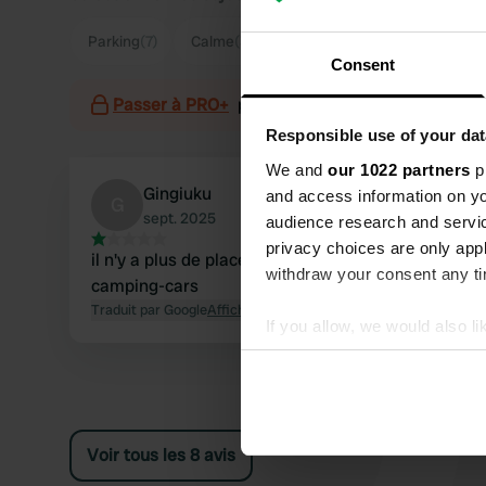
Parking
(7)
Calme
(3)
Ville
(2)
Consent
Passer à PRO+
pour l'utilisation des filtres sur 
Responsible use of your dat
We and
our 1022 partners
pr
Gingiuku
and access information on yo
G
sept. 2025
audience research and servi
privacy choices are only app
il n'y a plus de places de stationnement pour les
withdraw your consent any tim
camping-cars
Traduit par Google
Afficher l'original
If you allow, we would also lik
Collect information abou
Identify your device by ac
Find out more about how your
Voir tous les 8 avis
We use cookies to personalis