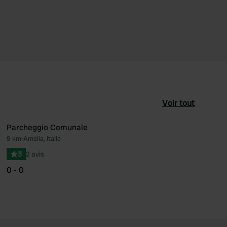
Voir tout
Parcheggio Comunale
9 km
•
Amelia, Italie
féré
Préféré
3
2 avis
0 - 0