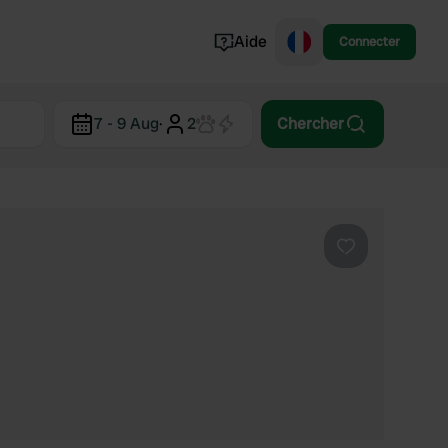
Aide
Connecter
Norvège
7 - 9 Aug
·
2
Chercher
Portugal
Danemark
Croatie
Voir tout...
Préféré