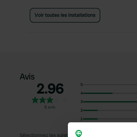
Voir toutes les installations
Avis
2.96
5
4
3
8 avis
2
1
Sélectionnez les sujets pour lire les critiques :