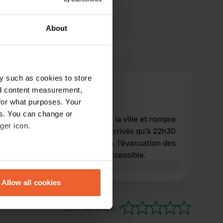
About
y such as cookies to store
Karlijn-op-reis
nd content measurement,
K
août 2021
for what purposes. Your
es. You can change or
bel emplacement pour visiter la ville et rompre
ger icon.
le voyage. nous ne sommes arrivés qu'à 22h30
et le parking était assez plein. l'évacuation des
eaux a réussi, le puits était accessible.
eral meters
Traduit par Google
Afficher l'original
Allow all cookies
ails section
.
Es-tu déjà venu ici ?
se our traffic. We also share