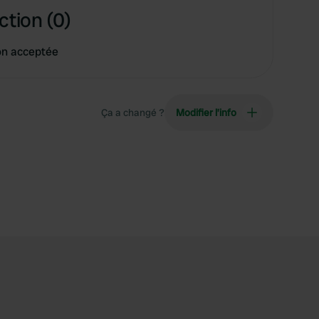
ction (0)
on acceptée
Ça a changé ?
Modifier l’info