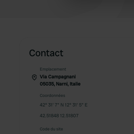
information about your use of
other information that you’ve
Contact
Emplacement
Via Campagnani
05035, Narni, Italie
Coordonnées
42° 31' 7" N 12° 31' 5" E
42.51848 12.51807
Code du site