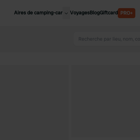
Aires de camping-car
Voyages
Blog
Giftcard
PRO+
leures aires de camping-car
Belgique
Slovénie
Autriche
Suède
e
Suisse