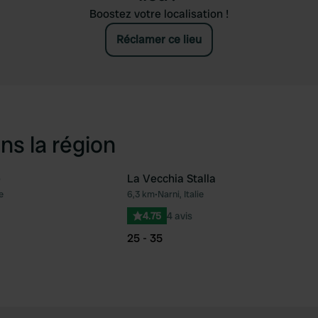
Boostez votre localisation !
Réclamer ce lieu
ns la région
e
La Vecchia Stalla
e
6,3 km
•
Narni, Italie
Préféré
Pré
4.75
4 avis
25 - 35