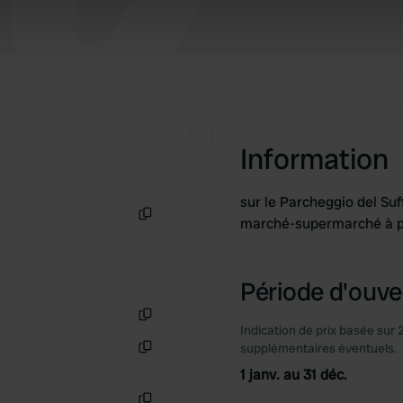
 our site with our social media, advertising and analytics partn
 provided to them or that they’ve collected from your use of their
Information
sur le Parcheggio del Su
marché-supermarché à pr
Copie
Période d'ouver
Indication de prix basée sur 
Copie
supplémentaires éventuels.
Copie
1 janv. au 31 déc.