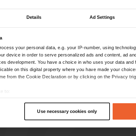
Details
Ad Settings
les avis
a
ocess your personal data, e.g. your IP-number, using technolog
N.Dekker
ur device in order to serve personalized ads and content, ad a
N
avr. 2024
ces development. You have a choice in who uses your data and 
licable on this digital property where you have made your choic
Excellent espace de stationnement pour voir
e from the Cookie Declaration or by clicking on the Privacy trig
l'endroit, il y a cinq places de parking pour les
camping-cars.
e to:
Traduit par Google
Afficher l'original
t your geographical location which can be accurate to within sev
tively scanning it for specific characteristics (fingerprinting)
Use necessary cookies only
 personal data is processed and set your preferences in the
det
e content and ads, to provide social media features and to analy