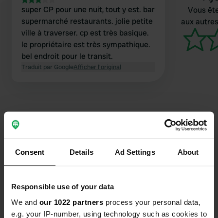
super CP pour une nuit, tout y est. bar
Vous ête
supermarché restaurants. jolie petite
aux autres
ville à traverser. cp est très basique.
le propriétaire est très sympathique.
bel endroit pour le transit.
Traduit par Google
Afficher l'original
Contact
Consent
Details
Ad Settings
About
Emplacement
Via Vigone
Copie
Responsible use of your data
10061, Cavour, Italie
We and
our 1022 partners
process your personal data,
Coordonnées
e.g. your IP-number, using technology such as cookies to