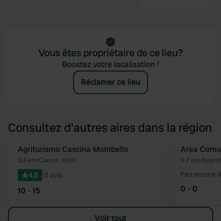
Vous êtes propriétaire de ce lieu?
Boostez votre localisation !
Réclamer ce lieu
Consultez d'autres aires dans la région
Agriturismo Cascina Mombello
Area Comu
Préféré
2,4 km
•
Cavour, Italie
5,7 km
•
Bagnol
Pas encore d
4.5
13 avis
0 - 0
10 - 15
Voir tout