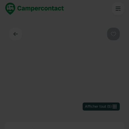
Dos
Préféré
Afficher tout
(
5
)