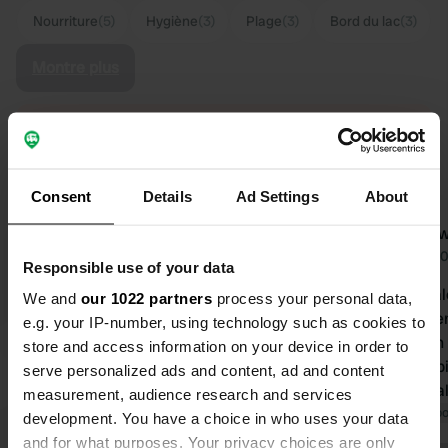
Nourriture
(5)
Hygiène
(3)
Plage
(3)
Bord du lac
(3)
Montre plus
Passer à PRO+
pour l'utilisation des filtres sur les
avis
Consent
Details
Ad Settings
About
Stefanhovens
johnw
S
j
Il y a 2 semaines
juin 2
Responsible use of your data
Traduit par Google
Afficher l'original
Accueil chal
We and
our 1022 partners
process your personal data,
emplacemen
e.g. your IP-number, using technology such as cookies to
s'ils sont u
store and access information on your device in order to
autres. La piscine est agréable mais
serve personalized ads and content, ad and content
petite ; idéa
measurement, audience research and services
40 °C. Bon restaurant près de la
Traduit par Go
development. You have a choice in who uses your data
plage. La plage est correcte, mais
and for what purposes. Your privacy choices are only