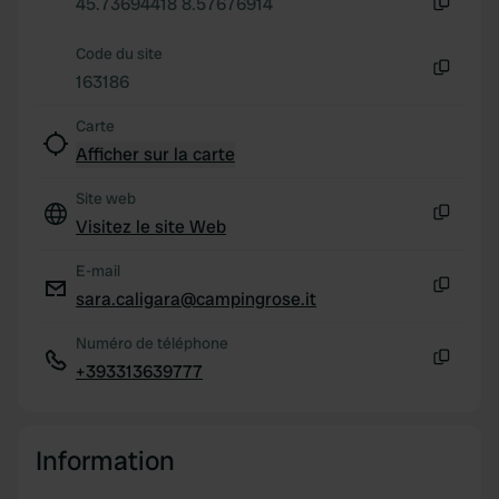
45.73694418 8.57676914
provided to them or that they’ve collected from your use
Copie
of their services.
Code du site
163186
Copie
Carte
Afficher sur la carte
Site web
Visitez le site Web
Copie
E-mail
sara.caligara@campingrose.it
Copie
Numéro de téléphone
+393313639777
Copie
Information