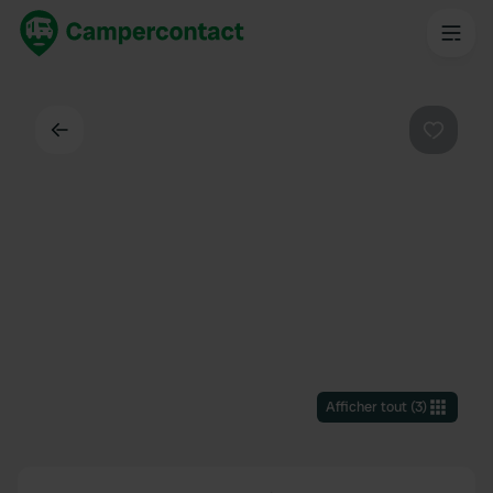
Dos
Préféré
Afficher tout
(
3
)