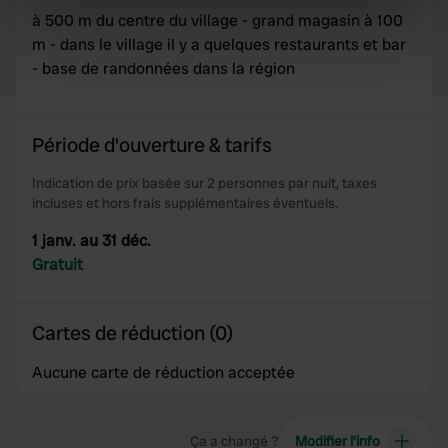
Identify your device by actively scanning it for
à 500 m du centre du village - grand magasin à 100
specific characteristics (fingerprinting)
m - dans le village il y a quelques restaurants et bar
Find out more about how your personal data is processed
- base de randonnées dans la région
and set your preferences in the
details section
.
We use cookies to personalise content and ads, to
Période d'ouverture & tarifs
provide social media features and to analyse our traffic.
Indication de prix basée sur 2 personnes par nuit, taxes
We also share information about your use of our site with
incluses et hors frais supplémentaires éventuels.
our social media, advertising and analytics partners who
may combine it with other information that you’ve
1 janv. au 31 déc.
provided to them or that they’ve collected from your use
Gratuit
of their services.
Cartes de réduction (0)
Aucune carte de réduction acceptée
Ça a changé ?
Modifier l’info