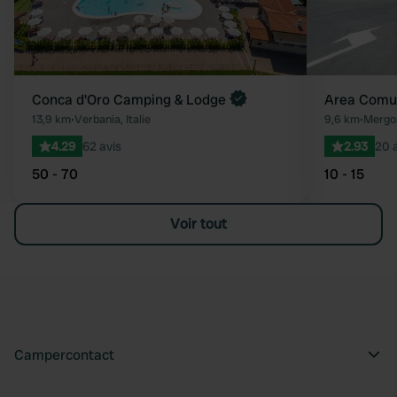
Conca d'Oro Camping & Lodge
Area Comu
13,9 km
•
Verbania, Italie
9,6 km
•
Mergoz
4.29
62 avis
2.93
20 
50 - 70
10 - 15
Voir tout
Campercontact