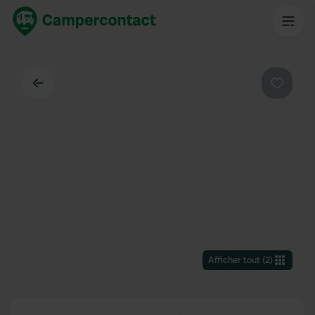
Dos
Préféré
Afficher tout
(
2
)