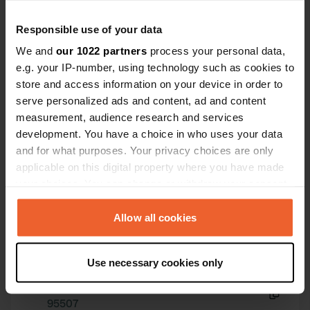
Es-tu déjà venu ici ?
Responsible use of your data
We and
our 1022 partners
process your personal data,
e.g. your IP-number, using technology such as cookies to
store and access information on your device in order to
serve personalized ads and content, ad and content
Contact
measurement, audience research and services
development. You have a choice in who uses your data
Emplacement
and for what purposes. Your privacy choices are only
Via Torre Lapillo
Copie
applicable on this digital property where you have made
73010, Porto Cesareo, Italie
your choices. You can change or withdraw your consent
any time from the Cookie Declaration or by clicking on
Coordonnées
the Privacy trigger icon.
Allow all cookies
40° 16' 56" N 17° 50' 28" E
Copie
If you allow, we would also like to:
40.28221 17.84108
Use necessary cookies only
Copie
Collect information about your geographical location
Code du site
which can be accurate to within several meters
95507
Identify your device by actively scanning it for
Copie