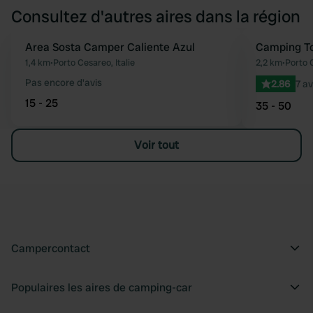
Consultez d'autres aires dans la région
Area Sosta Camper Caliente Azul
Camping To
Préféré
1,4 km
•
Porto Cesareo, Italie
2,2 km
•
Porto C
Pas encore d'avis
2.86
7 av
15 - 25
35 - 50
Voir tout
Campercontact
Populaires les aires de camping-car