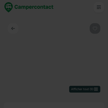
Dos
Préféré
Afficher tout
(
9
)