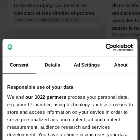
tente et camping-car. Sanitaires
d'autres l'é
complets et très simples et propres.
emplacemen
Traduit par Google
Afficher l'original
aussi des t
passer la nui
Ce ne serai
Traduit par Go
plusieurs jo
pour une ou 
Voir tous les 16 avis
très sympath
Consent
Details
Ad Settings
About
aurait quel
nous ne l'av
Es-tu déjà venu ici ?
simples mai
Responsible use of your data
We and
our 1022 partners
process your personal data,
e.g. your IP-number, using technology such as cookies to
store and access information on your device in order to
serve personalized ads and content, ad and content
Contact
measurement, audience research and services
development. You have a choice in who uses your data
Emplacement