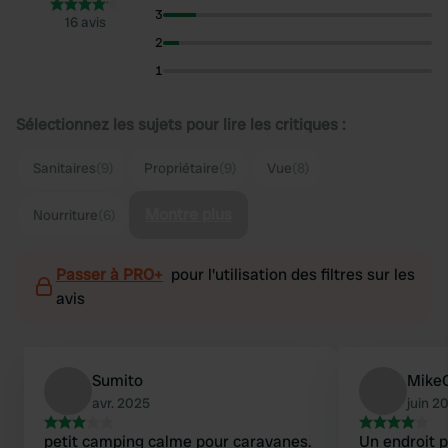
3
16 avis
2
1
Sélectionnez les sujets pour lire les critiques :
Sanitaires
(9)
Propriétaire
(9)
Vue
(8)
Montre plus
Nourriture
(6)
Passer à PRO+
pour l'utilisation des filtres sur les
avis
Sumito
Mike
avr. 2025
juin 2
petit camping calme pour caravanes.
Un endroit 