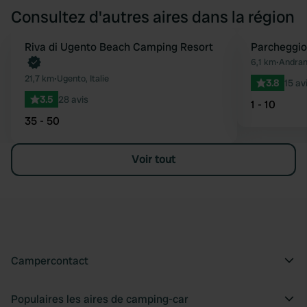
Consultez d'autres aires dans la région
Reserve maintenant
Riva di Ugento Beach Camping Resort
Parcheggi
Préféré
6,1 km
•
Andrano
21,7 km
•
Ugento, Italie
3.8
15 av
3.5
28 avis
1 - 10
35 - 50
Voir tout
Campercontact
Populaires les aires de camping-car