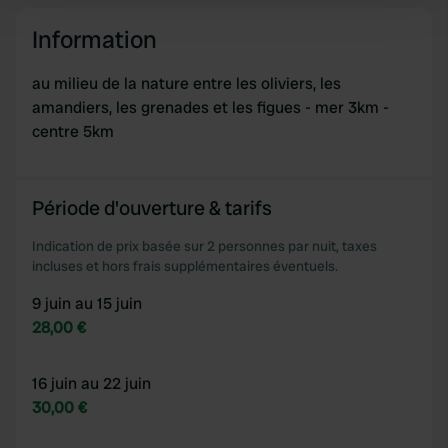
Find out more about how your personal data is processed
and set your preferences in the
details section
.
Information
We use cookies to personalise content and ads, to
au milieu de la nature entre les oliviers, les
provide social media features and to analyse our traffic.
amandiers, les grenades et les figues - mer 3km -
We also share information about your use of our site with
centre 5km
our social media, advertising and analytics partners who
may combine it with other information that you’ve
provided to them or that they’ve collected from your use
Période d'ouverture & tarifs
of their services.
Indication de prix basée sur 2 personnes par nuit, taxes
incluses et hors frais supplémentaires éventuels.
9 juin au 15 juin
28,00 €
16 juin au 22 juin
30,00 €