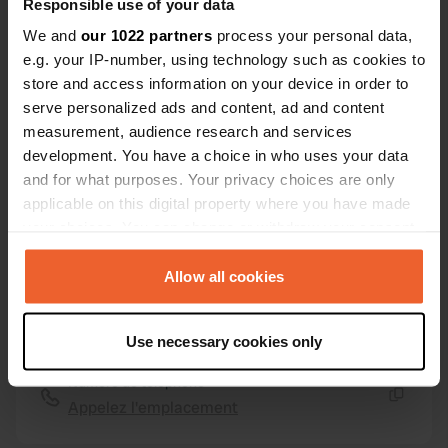
39.91963 18.10933
Responsible use of your data
Copie
We and
our 1022 partners
process your personal data,
Code du site
e.g. your IP-number, using technology such as cookies to
79979
Copie
store and access information on your device in order to
serve personalized ads and content, ad and content
PRO+
Passer à
PRO+
pour toutes les coordonnées
measurement, audience research and services
development. You have a choice in who uses your data
and for what purposes. Your privacy choices are only
Carte
applicable on this digital property where you have made
Afficher sur la carte
your choices. You can change or withdraw your consent
any time from the Cookie Declaration or by clicking on
Site web
the Privacy trigger icon.
Visitez le site Web
Allow all cookies
Copie
E-mail
If you allow, we would also like to:
Envoyer un e-mail
Use necessary cookies only
Copie
Collect information about your geographical location
which can be accurate to within several meters
Numéro de téléphone
Identify your device by actively scanning it for
Appelez l'emplacement
Copie
specific characteristics (fingerprinting)