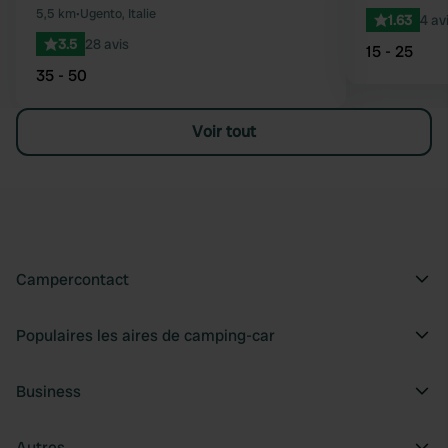
5,5 km
•
Ugento, Italie
1.63
4 av
3.5
28 avis
15 - 25
35 - 50
Voir tout
Campercontact
Populaires les aires de camping-car
Business
Autres