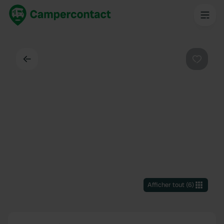
Dos
Préféré
Afficher tout
(
6
)