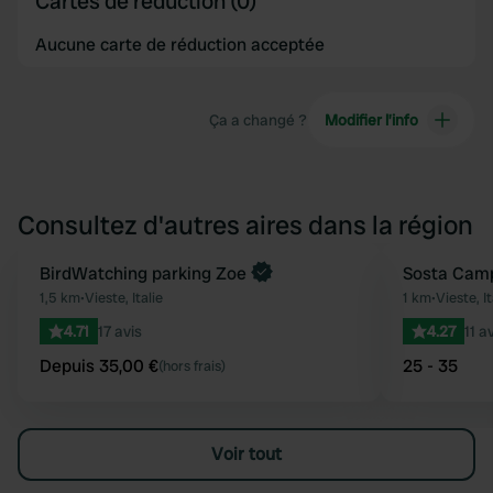
Cartes de réduction (0)
Aucune carte de réduction acceptée
Ça a changé ?
Modifier l’info
Consultez d'autres aires dans la région
Reserve maintenant
BirdWatching parking Zoe
Sosta Camp
Préféré
1,5 km
•
Vieste, Italie
1 km
•
Vieste, It
4.71
17 avis
4.27
11 a
Depuis 35,00 €
25 - 35
(hors frais)
Voir tout