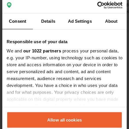
emplacement unique, il y a toujours
beaucoup d'
une petite brise. Un bar (café et
Traduit par Google
Afficher l'original
douches et l
Traduit par Go
croissants le matin) est à votre
restaurant e
Consent
Details
Ad Settings
About
disposition au bord de l'eau, et
avec des sa
Voir tous les 14 avis
aujourd'hui (jeudi, en haute saison),
pas vraiment
un chariot de poisson frais est arrivé.
présent à de
Responsible use of your data
Les douches sont très chaudes, mais
environ 30 €
Es-tu déjà venu ici ?
We and
our 1022 partners
process your personal data,
les sanitaires sont typiquement
Nous avons 
e.g. your IP-number, using technology such as cookies to
italiens (rudimentaires) et
un emplacem
store and access information on your device in order to
relativement propres. Le camping
interdit entr
serve personalized ads and content, ad and content
dispose d'une petite épicerie et d'un
de vélo de V
measurement, audience research and services
primeur. En haute saison, des
certainemen
development. You have a choice in who uses your data
animations italiennes sont également
Contact
and for what purposes. Your privacy choices are only
proposées.
applicable on this digital property where you have made
your choices. You can change or withdraw your consent
Emplacement
any time from the Cookie Declaration or by clicking on
Località Defensola
Copie
the Privacy trigger icon.
Allow all cookies
71019, Vieste, Italie