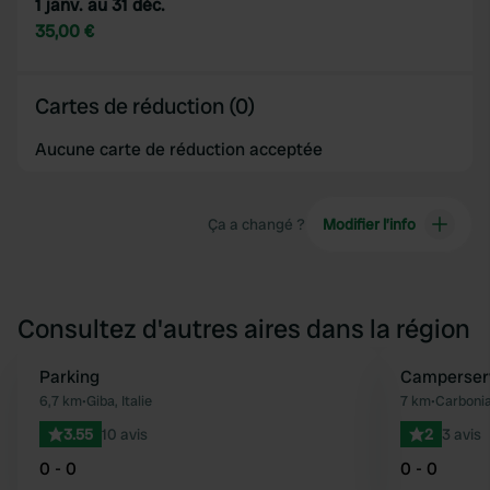
1 janv. au 31 déc.
35,00 €
Cartes de réduction (0)
Aucune carte de réduction acceptée
Ça a changé ?
Modifier l’info
Consultez d'autres aires dans la région
Parking
Camperserv
Préféré
6,7 km
•
Giba, Italie
7 km
•
Carbonia,
3.55
10 avis
2
3 avis
0 - 0
0 - 0