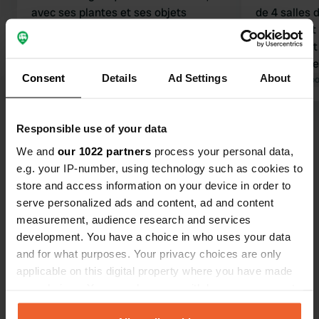
avec ses plantes et ses objets
de 4 salles d
décoratifs, est soignée. On y trouve
l'accueil est
de nombreux coins tranquilles pour
d'entrée est
se détendre. L'espace est vaste et
fauteuils. S
Consent
Details
Ad Settings
About
aéré. Le personnel est très
Traduit par Google
Afficher l'original
d'ombre. Un
Traduit par Go
accueillant. Le seul bémol : l'absence
se trouve à 
d'ombre.
propriétaire
Voir tous les 8 avis
Responsible use of your data
We and
our 1022 partners
process your personal data,
e.g. your IP-number, using technology such as cookies to
Es-tu déjà venu ici ?
store and access information on your device in order to
serve personalized ads and content, ad and content
measurement, audience research and services
development. You have a choice in who uses your data
and for what purposes. Your privacy choices are only
applicable on this digital property where you have made
Contact
your choices. You can change or withdraw your consent
any time from the Cookie Declaration or by clicking on
Emplacement