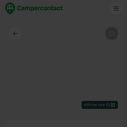
Dos
Préféré
Afficher tout
(
3
)