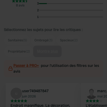
3
8 avis
2
1
Sélectionnez les sujets pour lire les critiques :
Sanitaires
(5)
Ombragé
(3)
Spacieux
(2)
Montre plus
Propriétaire
(2)
Passer à PRO+
pour l'utilisation des filtres sur les
avis
user749487847
marc.
u
juin 2026
mai 2
Endroit magnifique. La décoration,
L'établisse