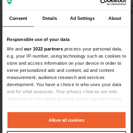
moyenne !!! Vous payez 1,00 € pour
corrects. A 
cela, 3 minutes avec un jet d'eau très
Traduit par Google
Afficher l'original
Recommandé
Traduit par Go
Consent
Details
Ad Settings
About
fin, soit trop froid, soit très chaud.
Boulanger et primeur, ils sont très
Voir tous les 24 avis
jolis !
Responsible use of your data
We and
our 1022 partners
process your personal data,
Es-tu déjà venu ici ?
e.g. your IP-number, using technology such as cookies to
store and access information on your device in order to
serve personalized ads and content, ad and content
measurement, audience research and services
development. You have a choice in who uses your data
and for what purposes. Your privacy choices are only
Contact
applicable on this digital property where you have made
your choices. You can change or withdraw your consent
Emplacement
any time from the Cookie Declaration or by clicking on
Via Mare Adriatico
Copie
the Privacy trigger icon.
Allow all cookies
97018, Scicli, Italie