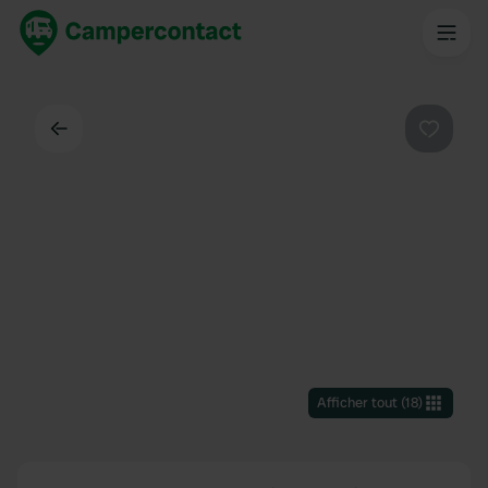
Dos
Préféré
Afficher tout
(
18
)