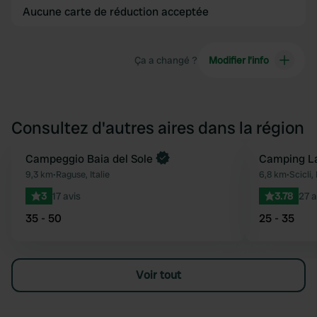
Aucune carte de réduction acceptée
Ça a changé ?
Modifier l’info
Consultez d'autres aires dans la région
Reserve maintenant
Campeggio Baia del Sole
Camping La
Préféré
9,3 km
•
Raguse, Italie
6,8 km
•
Scicli, 
3
17 avis
3.78
27 a
35 - 50
25 - 35
Voir tout