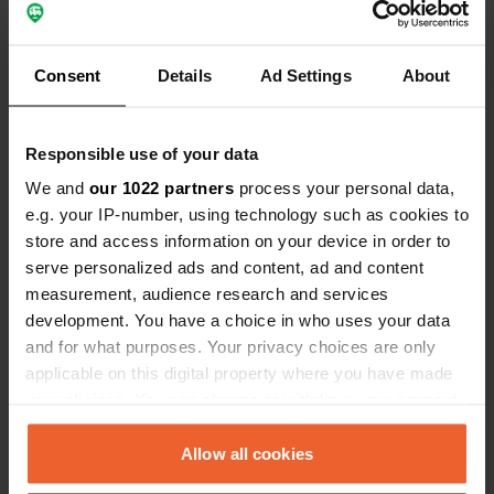
Coordonnées
37° 40' 58" N 13° 50' 14" E
Copie
Consent
Details
Ad Settings
About
37.6829 13.83729
Copie
Code du site
Responsible use of your data
7793
Copie
We and
our 1022 partners
process your personal data,
PRO+
Passer à
PRO+
e.g. your IP-number, using technology such as cookies to
pour toutes les coordonnées
store and access information on your device in order to
serve personalized ads and content, ad and content
Carte
measurement, audience research and services
Afficher sur la carte
development. You have a choice in who uses your data
and for what purposes. Your privacy choices are only
Numéro de téléphone
applicable on this digital property where you have made
Appelez l'emplacement
Copie
your choices. You can change or withdraw your consent
any time from the Cookie Declaration or by clicking on
the Privacy trigger icon.
Allow all cookies
Information