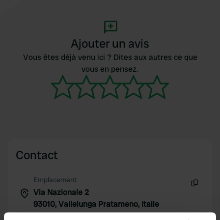
Ajouter un avis
Vous êtes déjà venu ici ? Dites aux autres ce que
vous en pensez.
Contact
Emplacement
Via Nazionale 2
Copie
93010, Vallelunga Pratameno, Italie