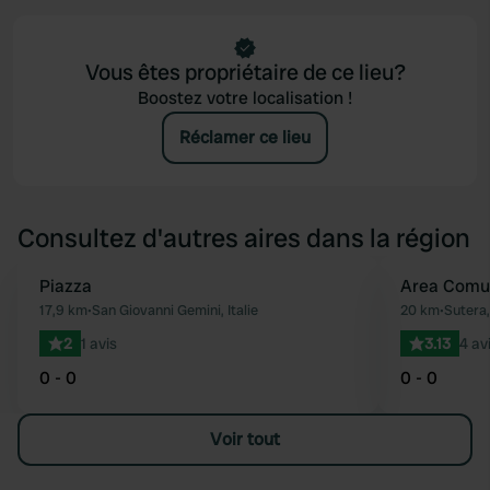
Vous êtes propriétaire de ce lieu?
Boostez votre localisation !
Réclamer ce lieu
Consultez d'autres aires dans la région
Piazza
Area Comu
Préféré
17,9 km
•
San Giovanni Gemini, Italie
20 km
•
Sutera, 
2
1 avis
3.13
4 av
0 - 0
0 - 0
Voir tout