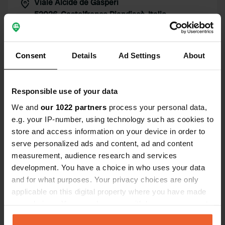
Viale Alcide de Gasperi
Copie
52026, Castelfranco Piandiscò, Italie
Coordonnées
43° 38' 31" N 11° 32' 41" E
Consent
Details
Ad Settings
About
Copie
43.64208 11.54462
Copie
Code du site
Responsible use of your data
4068
Copie
We and
our 1022 partners
process your personal data,
e.g. your IP-number, using technology such as cookies to
PRO+
Passer à
PRO+
store and access information on your device in order to
pour toutes les coordonnées
serve personalized ads and content, ad and content
measurement, audience research and services
Carte
development. You have a choice in who uses your data
Afficher sur la carte
and for what purposes. Your privacy choices are only
applicable on this digital property where you have made
Numéro de téléphone
your choices. You can change or withdraw your consent
Appelez l'emplacement
Copie
any time from the Cookie Declaration or by clicking on