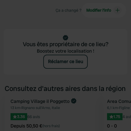
Ça a changé ?
Modifier l’info
Vous êtes propriétaire de ce lieu?
Boostez votre localisation !
Réclamer ce lieu
Consultez d'autres aires dans la région
Reserve maintenant
Camping Village il Poggetto
Area Comu
Préféré
13 km
•
Rignano sull'Arno, Italie
6,1 km
•
Figline
3.36
66 avis
1.75
4 av
Depuis 50,50 €
0 - 0
(hors frais)