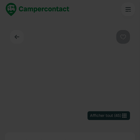
Dos
Préféré
Afficher tout
(
45
)