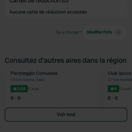
Cartes de réduction (0)
Aucune carte de réduction acceptée
Ça a changé ?
Modifier l’info
Consultez d'autres aires dans la région
Parcheggio Comunale
Club Ipicc
Préféré
1,9 km
•
Sienne, Italie
2,7 km
•
Monteri
2.09
11 avis
4
13 avis
0 - 0
0 - 0
Voir tout