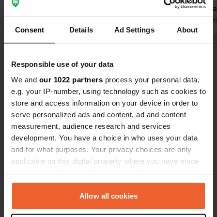
installations sont correctes, avec
sanitaires la
seulement deux douches et quatre
Traduit par Google
Afficher l'original
Traduit par Go
Consent
Details
Ad Settings
About
toilettes. La piscine était accessible
après une longue marche sur des
Voir tous les 93 avis
chemins et sentiers escarpés, nous
Responsible use of your data
n’y sommes donc allés qu’une seule
fois. Nous n’avons pas testé le
We and
our 1022 partners
process your personal data,
Es-tu déjà venu ici ?
restaurant. Un bon point de départ
e.g. your IP-number, using technology such as cookies to
pour visiter Sienne.
store and access information on your device in order to
serve personalized ads and content, ad and content
measurement, audience research and services
development. You have a choice in who uses your data
and for what purposes. Your privacy choices are only
Contact
applicable on this digital property where you have made
your choices. You can change or withdraw your consent
Emplacement
any time from the Cookie Declaration or by clicking on
Via Maestri del Lavoro 12
Copie
the Privacy trigger icon.
Allow all cookies
53035, Monteriggioni, Italie