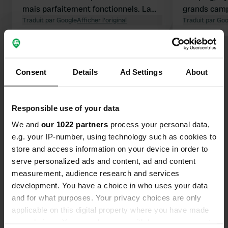
mais parfaitement fonctionnels. La
grands camp
vue depuis les emplacements est
Traduit par Google
Afficher l'original
pour les fo
Traduit par Go
magnifique et il y a une petite piscine
représente 
agréable pour se rafraîchir. Le gérant
notre 4Motio
Voir tous les 50 avis
est sympathique et réactif.
se rafraîchir,
artisanaux 
Consent
Details
Ad Settings
About
Wi-Fi correc
Es-tu déjà venu ici ?
le détour !
Responsible use of your data
We and
our 1022 partners
process your personal data,
e.g. your IP-number, using technology such as cookies to
store and access information on your device in order to
Contact
serve personalized ads and content, ad and content
measurement, audience research and services
development. You have a choice in who uses your data
Emplacement
and for what purposes. Your privacy choices are only
Strada Provinciale 47
Copie
applicable on this digital property where you have made
56045, Pomarance, Italie
your choices. You can change or withdraw your consent