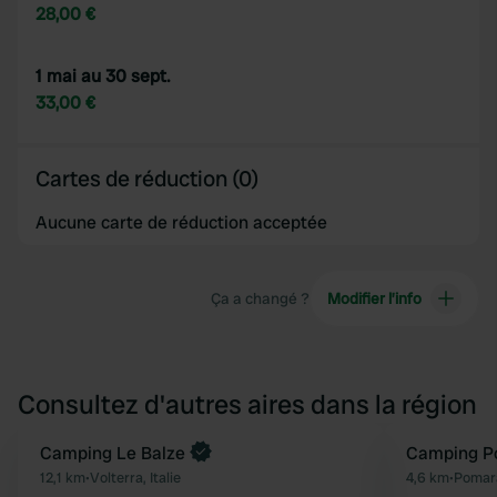
28,00 €
1 mai au 30 sept.
33,00 €
Cartes de réduction (0)
Aucune carte de réduction acceptée
Ça a changé ?
Modifier l’info
Consultez d'autres aires dans la région
Reserve maintenant
Camping Le Balze
Camping P
Préféré
12,1 km
•
Volterra, Italie
4,6 km
•
Pomara