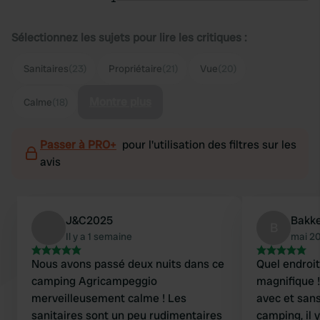
Sélectionnez les sujets pour lire les critiques :
Sanitaires
(23)
Propriétaire
(21)
Vue
(20)
Montre plus
Calme
(18)
Passer à PRO+
pour l'utilisation des filtres sur les
avis
J&C2025
Bakke
B
Il y a 1 semaine
mai 2
Nous avons passé deux nuits dans ce
Quel endroi
camping Agricampeggio
magnifique 
merveilleusement calme ! Les
avec et sans
sanitaires sont un peu rudimentaires
camping, il y