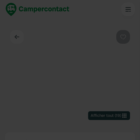
Dos
Préféré
Afficher tout
(
19
)