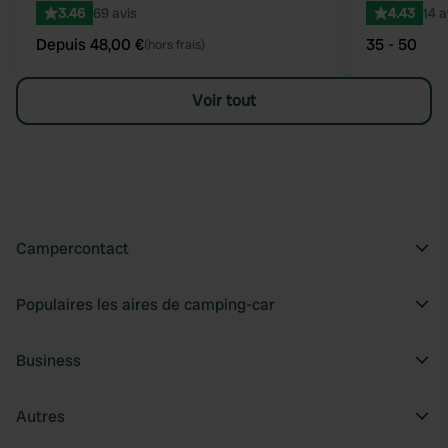
3.46
69 avis
4.43
14 a
Depuis 48,00 €
35 - 50
(hors frais)
Voir tout
Campercontact
Populaires les aires de camping-car
Business
Autres