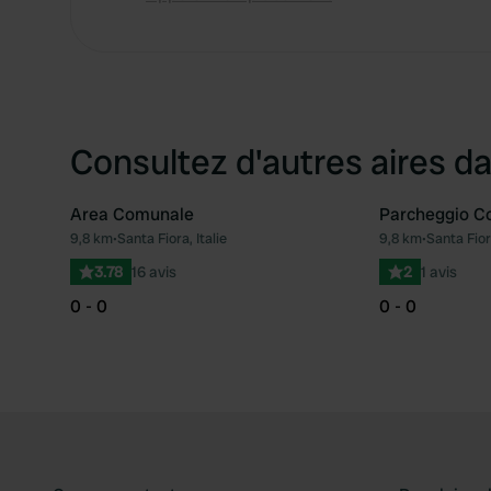
Consultez d'autres aires da
Area Comunale
Parcheggio C
9,8 km
•
Santa Fiora, Italie
9,8 km
•
Santa Fiora
Préféré
3.78
16 avis
2
1 avis
0 - 0
0 - 0