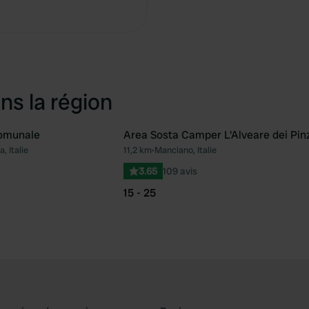
Copie
ns la région
omunale
Area Sosta Camper L'Alveare dei Pin
, Italie
11,2 km
•
Manciano, Italie
Préféré
Pré
3.65
109 avis
15 - 25