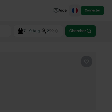
Aide
Connecter
Norvège
7 - 9 Aug
·
2
Chercher
Portugal
Danemark
Croatie
Voir tout...
Préféré