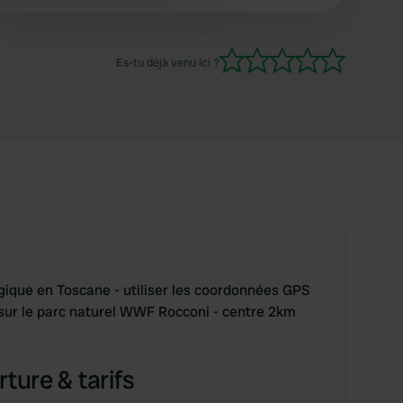
Es-tu déjà venu ici ?
ique en Toscane - utiliser les coordonnées GPS
e sur le parc naturel WWF Rocconi - centre 2km
ture & tarifs