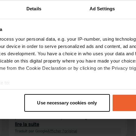
Details
Ad Settings
Montre plus
4)
a
ocess your personal data, e.g. your IP-number, using technolog
les avis
ur device in order to serve personalized ads and content, ad a
ces development. You have a choice in who uses your data and 
licable on this digital property where you have made your choic
e from the Cookie Declaration or by clicking on the Privacy trig
Vrijheidvoor2
V
juin 2025
e to:
Joli camping avec une vue magnifique depuis la
t your geographical location which can be accurate to within sev
piscine. Bas et Domenica sont très accueillants.
tively scanning it for specific characteristics (fingerprinting)
L'emplacement isolé et la route (en partie)
Use necessary cookies only
 personal data is processed and set your preferences in the
det
goudronnée qui y mène peuvent poser
problème. Le terrain présente également de
e content and ads, to provide social media features and to analy
fortes dénivellations.
lire la suite
 our site with our social media, advertising and analytics partn
Traduit par Google
Afficher l'original
 provided to them or that they’ve collected from your use of their