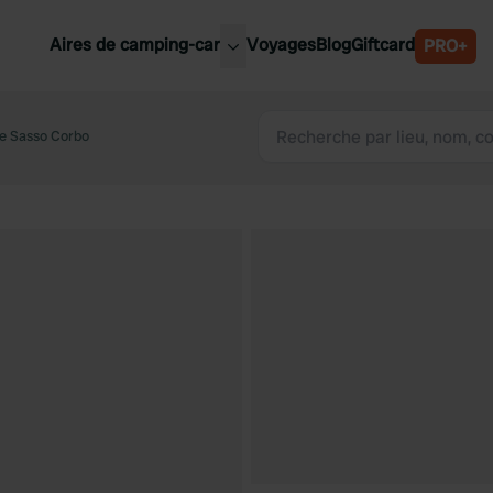
Aires de camping-car
Voyages
Blog
Giftcard
PRO+
leures aires de camping-car
Belgique
e Sasso Corbo
Slovénie
Autriche
Suède
e
Suisse