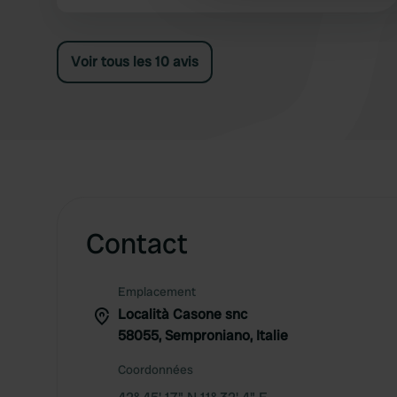
souhaitent, ainsi qu'une piscine avec vue
panoramique. Les sanitaires sont propres et de
qualité. Pour information : le camping est
Voir tous les 10 avis
naturiste et la dernière route pour y accéder est
raide. Hans et Francis
Contact
Emplacement
Località Casone snc
58055, Semproniano, Italie
Coordonnées