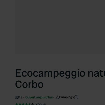
Ecocampeggio natu
Corbo
Campings
42
Ouvert aujourd'hui
4.5
10 avis