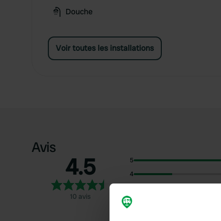
Douche
Voir toutes les installations
Avis
4.5
5
4
3
10 avis
2
1