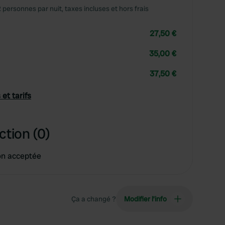
2 personnes par nuit, taxes incluses et hors frais
27,50 €
35,00 €
37,50 €
 et tarifs
ction (0)
on acceptée
Ça a changé ?
Modifier l’info