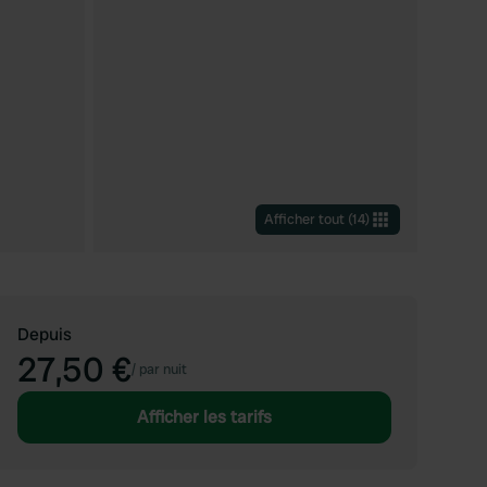
Afficher tout
(
14
)
Depuis
27,50 €
/
par nuit
Afficher les tarifs