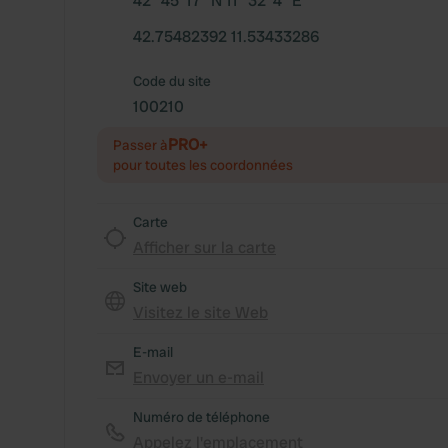
42° 45' 17" N 11° 32' 4" E
42.75482392 11.53433286
Code du site
100210
PRO+
Passer à
pour toutes les coordonnées
Carte
Afficher sur la carte
Site web
Visitez le site Web
E-mail
Envoyer un e-mail
Numéro de téléphone
Appelez l'emplacement