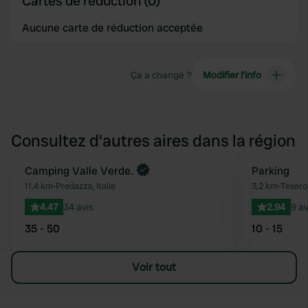
Cartes de réduction (0)
Aucune carte de réduction acceptée
Ça a changé ?
Modifier l’info
Consultez d'autres aires dans la région
Camping Valle Verde.
Parking
Préféré
11,4 km
•
Predazzo, Italie
3,2 km
•
Tesero,
4.47
34 avis
2.94
9 av
35 - 50
10 - 15
Voir tout