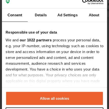
Google Traduction. Douches
mieux vaut n
gratuites, savon aux lavabos, mais
Traduit par Google
Afficher l'original
supplice pour
Traduit par Go
Consent
Details
Ad Settings
About
vous devrez apporter votre propre
propriétaire
papier toilette. Le camping est situé
Voir tous les 11 avis
sur une route principale, mais pas
Responsible use of your data
trop bruyant. Camping confortable à
proximité d'un supermarché (800
We and
our 1022 partners
process your personal data,
Es-tu déjà venu ici ?
mètres) et d'un restaurant simple
e.g. your IP-number, using technology such as cookies to
(200 mètres), et à quelques
store and access information on your device in order to
kilomètres de la grande ville de
serve personalized ads and content, ad and content
Cavalese, avec toutes les
measurement, audience research and services
commodités.
development. You have a choice in who uses your data
and for what purposes. Your privacy choices are only
Contact
applicable on this digital property where you have made
your choices. You can change or withdraw your consent
Emplacement
any time from the Cookie Declaration or by clicking on
Strada Statale 48
Copie
the Privacy trigger icon.
Allow all cookies
Cavalese, Italie