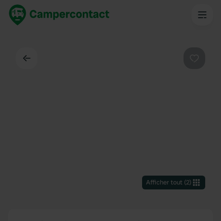
Dos
Préféré
Afficher tout
(
2
)