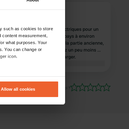
yassily
y
sept. 2018
y such as cookies to store
Bel espace équipé, prises électriques pour un
nd content measurement,
tarif horaire de 25 centimes, pays à environ
for what purposes. Your
500/600 mètres, pour visiter la partie ancienne,
es. You can change or
chargement pratique, chargez un peu moins ...
ger icon.
eau courante ... attaque à charger.
Traduit par Google
Afficher l'original
eral meters
Es-tu déjà venu ici ?
Allow all cookies
ails section
.
se our traffic. We also share
ers who may combine it with
 services.