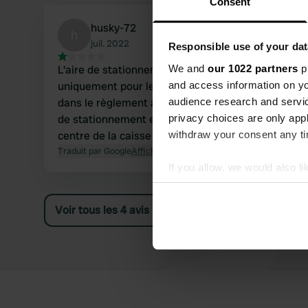
Consent
husky-72
h
juil. 2022
Responsible use of your dat
We and
our 1022 partners
pr
L'aire de stationnement est devenue
and access information on yo
uniquement pour les voitures comme spécifié
audience research and servi
dans le règlement à côté de l'horodateur l'aire
privacy choices are only app
de stationnement est uniquement celle après le
withdraw your consent any tim
centre de la caisse
Traduit par Google
Afficher l'original
If you allow, we would also lik
Collect information abou
Identify your device by ac
Voir tous les 4 avis
Find out more about how your
We use cookies to personalis
information about your use of
other information that you’ve