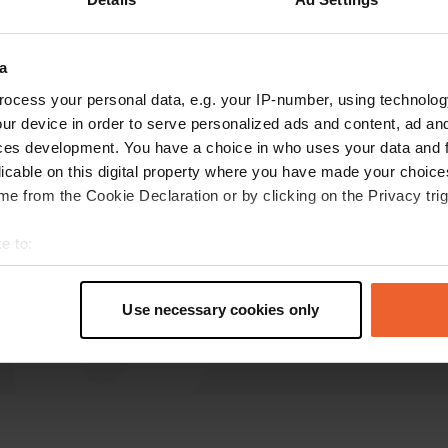
Bergzicke1
B
août 2020
a
ocess your personal data, e.g. your IP-number, using technolog
Belle place de parking. A pied à Ort, kl.
ur device in order to serve personalized ads and content, ad a
Supermarché et lac. Si vous ne rencontrez pas
ces development. You have a choice in who uses your data and 
le caissier, vous devez payer à l'hôtel au bord du
licable on this digital property where you have made your choic
lac. Dot costume parce que les toilettes ne se
e from the Cookie Declaration or by clicking on the Privacy trig
vident pas si bien.
Traduit par Google
Afficher l'original
e to:
t your geographical location which can be accurate to within sev
tively scanning it for specific characteristics (fingerprinting)
Use necessary cookies only
 personal data is processed and set your preferences in the
det
e content and ads, to provide social media features and to analy
 our site with our social media, advertising and analytics partn
 provided to them or that they’ve collected from your use of their