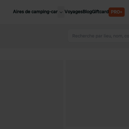
Aires de camping-car
Voyages
Blog
Giftcard
PRO+
leures aires de camping-car
Belgique
Slovénie
Autriche
Suède
e
Suisse