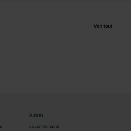
Voir tout
féré
Autres
re
La communauté