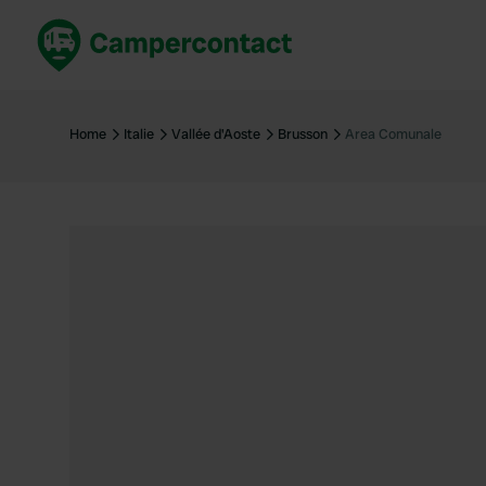
Réservez maintenant
Les meil
France
France
Home
Italie
Vallée d'Aoste
Brusson
Area Comunale
Italie
Italie
Espagne
Espagne
Allemagne
Allemagn
Voir tout...
Pays-Bas