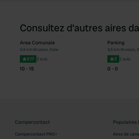
Consultez d'autres aires da
Area Comunale
Parking
0,6 km
•
Brusson, Italie
3,6 km
•
Brusson, It
Préféré
3.17
3 avis
3
2 avis
10 - 15
0 - 0
Campercontact
Populaires 
Campercontact PRO+
Aires de cam