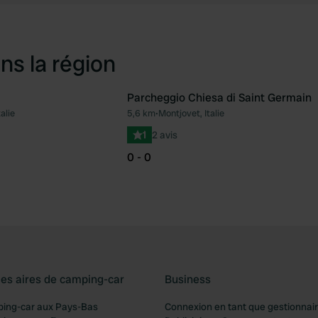
ns la région
Parcheggio Chiesa di Saint Germain
alie
5,6 km
•
Montjovet, Italie
Préféré
Pré
1
2 avis
0 - 0
les aires de camping-car
Business
ping-car aux Pays-Bas
Connexion en tant que gestionnai