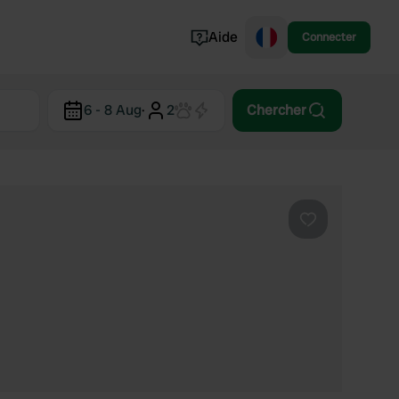
Aide
Connecter
Norvège
6 - 8 Aug
·
2
Chercher
Portugal
Danemark
Croatie
Voir tout...
Préféré