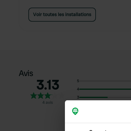
Voir toutes les installations
Avis
3.13
5
4
3
4 avis
2
1