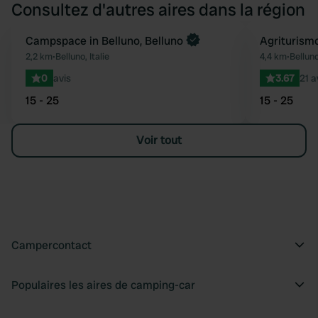
Consultez d'autres aires dans la région
Reserve maintenant
Campspace in Belluno, Belluno
Agriturism
Préféré
2,2 km
•
Belluno, Italie
4,4 km
•
Belluno
0
avis
3.67
21 a
15 - 25
15 - 25
Voir tout
Campercontact
Populaires les aires de camping-car