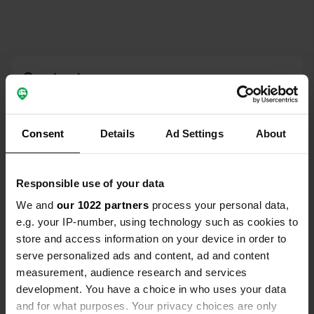
Contact
Emplacement
Viale dei Dendrofori
Copie
Consent
Details
Ad Settings
About
32100, Belluno, Italie
Coordonnées
Responsible use of your data
46° 8' 14" N 12° 12' 49" E
We and
our 1022 partners
process your personal data,
Copie
46.13714 12.21374
e.g. your IP-number, using technology such as cookies to
Copie
store and access information on your device in order to
Code du site
serve personalized ads and content, ad and content
11746
measurement, audience research and services
Copie
development. You have a choice in who uses your data
PRO+
Passer à
PRO+
and for what purposes. Your privacy choices are only
pour toutes les coordonnées