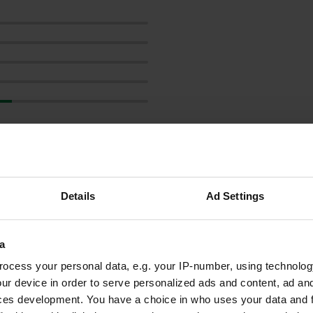
Frank---Mar10
F
mai 2021
Details
Ad Settings
19/05/2021 fermé pour travaux.
Traduit par Google
Afficher l'original
a
ocess your personal data, e.g. your IP-number, using technolog
ur device in order to serve personalized ads and content, ad a
ces development. You have a choice in who uses your data and 