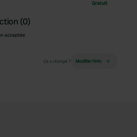
Gratuit
ction (0)
on acceptée
Ça a changé ?
Modifier l’info