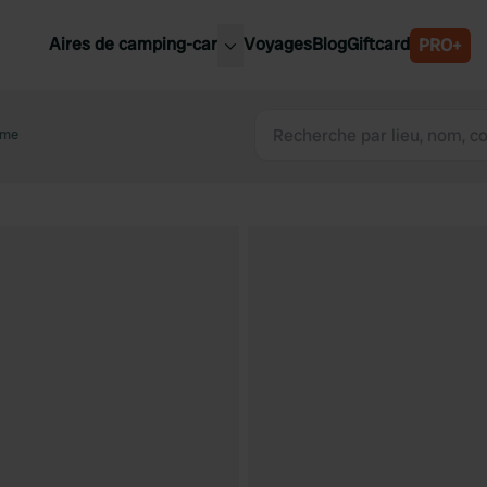
Aires de camping-car
Voyages
Blog
Giftcard
PRO+
leures aires de camping-car
Belgique
ume
Slovénie
Autriche
Suède
e
Suisse