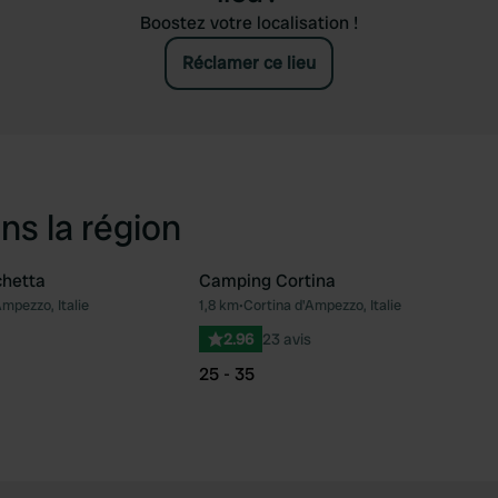
Boostez votre localisation !
Réclamer ce lieu
ns la région
hetta
Camping Cortina
mpezzo, Italie
1,8 km
•
Cortina d'Ampezzo, Italie
Préféré
Pré
2.96
23 avis
25 - 35