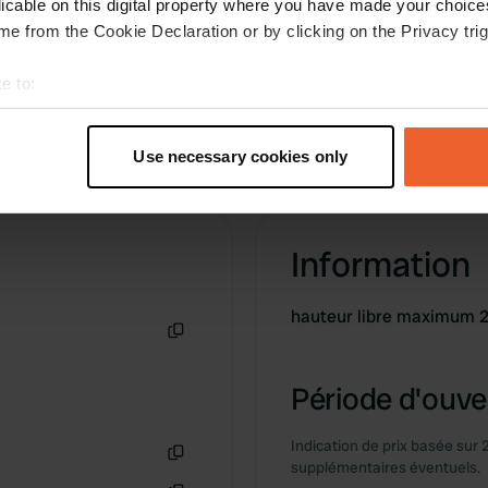
licable on this digital property where you have made your choic
e from the Cookie Declaration or by clicking on the Privacy trig
e to:
t your geographical location which can be accurate to within sev
tively scanning it for specific characteristics (fingerprinting)
Use necessary cookies only
 personal data is processed and set your preferences in the
det
e content and ads, to provide social media features and to analy
 our site with our social media, advertising and analytics partn
Information
 provided to them or that they’ve collected from your use of their
hauteur libre maximum 2.
Copie
Période d'ouver
Indication de prix basée sur 
supplémentaires éventuels.
Copie