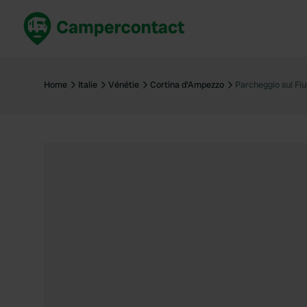
Réservez maintenant
Les meil
France
France
Home
Italie
Vénétie
Cortina d'Ampezzo
Parcheggio sul Fi
Italie
Italie
Espagne
Espagne
Allemagne
Allemagn
Voir tout...
Pays-Bas