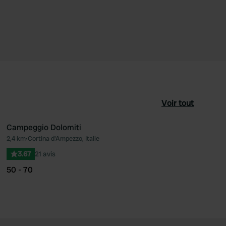
Voir tout
Campeggio Dolomiti
2,4 km
•
Cortina d'Ampezzo, Italie
féré
Préféré
3.67
21 avis
50 - 70