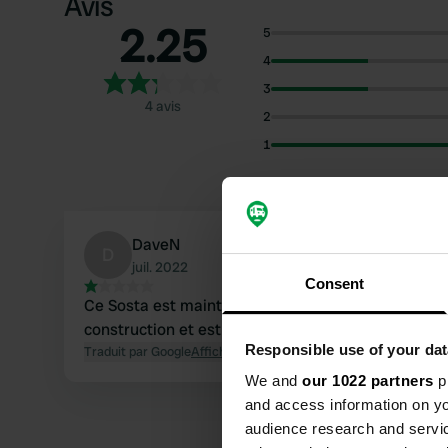
Avis
2.25
5
4
3
4 avis
2
1
DaveN
D
juil. 2022
Consent
Ce Sosta est maintenant un chantier de
construction et est fermé aux camping-cars.
Responsible use of your dat
Traduit par Google
Afficher l'original
We and
our 1022 partners
pr
and access information on yo
audience research and servi