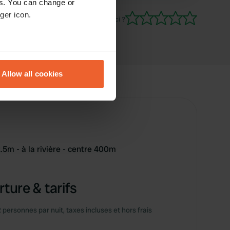
es. You can change or
ger icon.
Es-tu déjà venu ici ?
eral meters
Allow all cookies
ails section
.
se our traffic. We also share
ers who may combine it with
 services.
5m - à la rivière - centre 400m
ture & tarifs
2 personnes par nuit, taxes incluses et hors frais