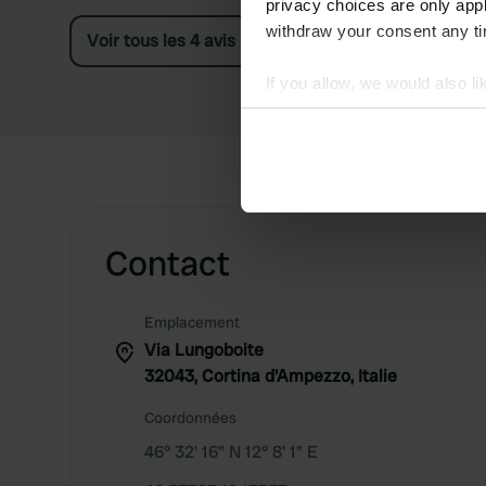
privacy choices are only app
withdraw your consent any tim
Voir tous les 4 avis
If you allow, we would also lik
Collect information abou
Identify your device by ac
Find out more about how your
We use cookies to personalis
information about your use of
Contact
other information that you’ve
Emplacement
Via Lungoboite
32043, Cortina d'Ampezzo, Italie
Coordonnées
46° 32' 16" N 12° 8' 1" E