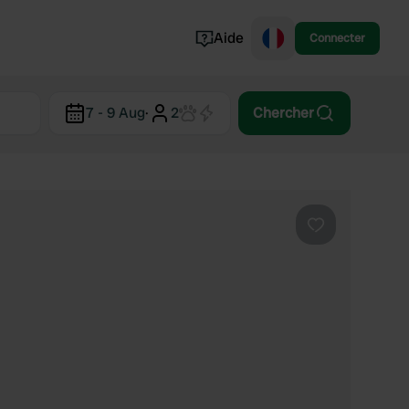
Aide
Connecter
Norvège
7 - 9 Aug
·
2
Chercher
Portugal
Danemark
Croatie
Voir tout...
Préféré