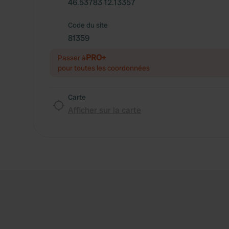
46.53783 12.13357
Code du site
81359
PRO+
Passer à
pour toutes les coordonnées
Carte
Afficher sur la carte