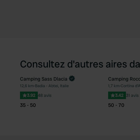
Consultez d'autres aires da
Camping Sass Dlacia
Camping Rocc
Reserve maintenant
12,6 km
•
Badia - Abtei, Italie
1,7 km
•
Cortina d'A
Préféré
3.92
48 avis
3.42
31 avis
35 - 50
50 - 70