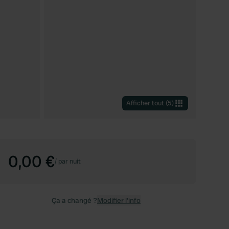
Afficher tout
(
5
)
0,00 €
/
par nuit
Ça a changé ?
Modifier l’info