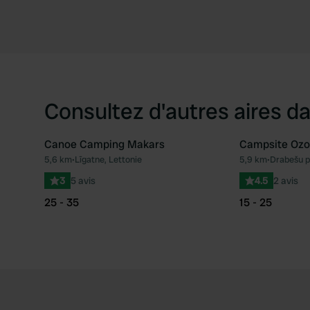
Consultez d'autres aires da
Canoe Camping Makars
Campsite Ozo
5,6 km
•
Līgatne, Lettonie
5,9 km
•
Drabešu p
Préféré
3
5 avis
4.5
2 avis
25 - 35
15 - 25