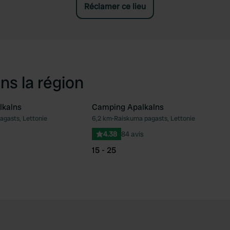
Réclamer ce lieu
ns la région
lkalns
Camping Apalkalns
agasts, Lettonie
6,2 km
•
Raiskuma pagasts, Lettonie
Préféré
Pré
4.38
84 avis
15 - 25