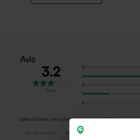
Avis
3.2
5
4
3
5 avis
2
1
Sélectionnez les sujets pour lire les critiques :
Feu de camp
(3)
Baignade
(2)
Sanitaires
(2)