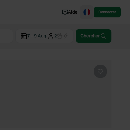
Aide
Connecter
Norvège
7 - 9 Aug
·
2
Chercher
Portugal
Danemark
Croatie
Voir tout...
Préféré