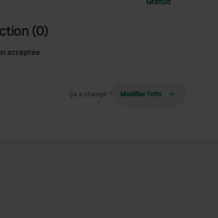
Gratuit
ction (0)
on acceptée
Ça a changé ?
Modifier l’info