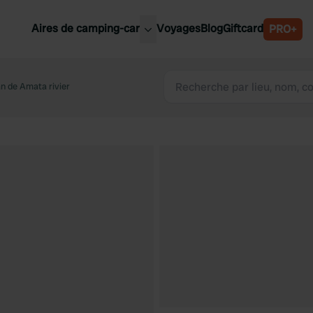
Aires de camping-car
Voyages
Blog
Giftcard
PRO+
leures aires de camping-car
Belgique
n de Amata rivier
Slovénie
Autriche
Suède
e
Suisse