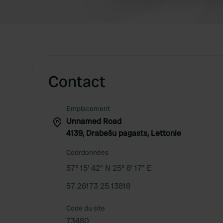
other information that you’ve
Contact
Emplacement
Unnamed Road
4139, Drabešu pagasts, Lettonie
Coordonnées
57° 15' 42" N 25° 8' 17" E
57.26173 25.13818
Code du site
73480