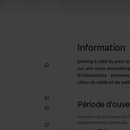
 provided to them or that they’ve collected from your use of their
Information
parking à côté du pont su
sur une route secondaire
Copie
d'installations - promene
côtes de sable et de sab
Période d'ouver
Copie
Copie
Indication de prix basée sur 
supplémentaires éventuels.