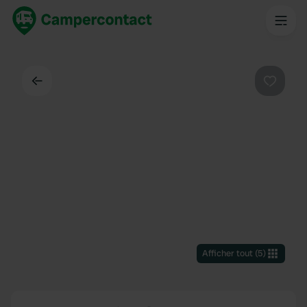
Dos
Préféré
Afficher tout
(
5
)