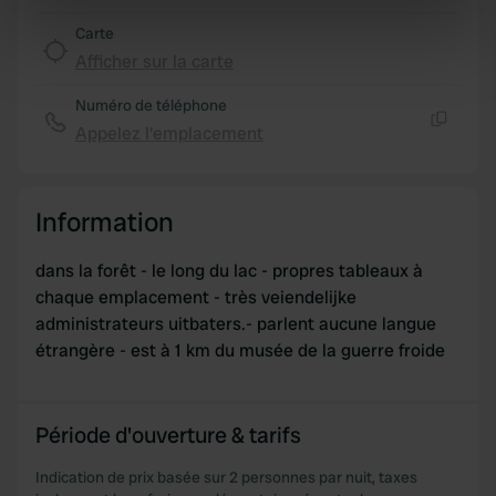
Identify your device by actively scanning it for
Carte
specific characteristics (fingerprinting)
Afficher sur la carte
Find out more about how your personal data is processed
and set your preferences in the
details section
.
Numéro de téléphone
Appelez l'emplacement
Copie
We use cookies to personalise content and ads, to
provide social media features and to analyse our traffic.
We also share information about your use of our site with
Information
our social media, advertising and analytics partners who
may combine it with other information that you’ve
dans la forêt - le long du lac - propres tableaux à
provided to them or that they’ve collected from your use
chaque emplacement - très veiendelijke
of their services.
administrateurs uitbaters.- parlent aucune langue
étrangère - est à 1 km du musée de la guerre froide
Période d'ouverture & tarifs
Indication de prix basée sur 2 personnes par nuit, taxes