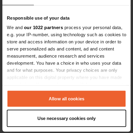
dans d’autre
usuelles et
Responsible use of your data
raisonnable
We and
our 1022 partners
process your personal data,
l’eau coura
Contact
e.g. your IP-number, using technology such as cookies to
d'un puits e
store and access information on your device in order to
payé pour un
Emplacement
serve personalized ads and content, ad and content
personnes 2
90039, Paplatelė, Lituanie
measurement, audience research and services
Copie
doit en aucu
development. You have a choice in who uses your data
comme un ra
Coordonnées
and for what purposes. Your privacy choices are only
décent.
56° 3' 14" N 21° 52' 57" E
applicable on this digital property where you have made
Copie
your choices. You can change or withdraw your consent
56.05397 21.88238
any time from the Cookie Declaration or by clicking on
Copie
the Privacy trigger icon.
Allow all cookies
Code du site
42356
Copie
If you allow, we would also like to:
Use necessary cookies only
PRO+
Passer à
Collect information about your geographical location
PRO+
pour toutes les coordonnées
which can be accurate to within several meters